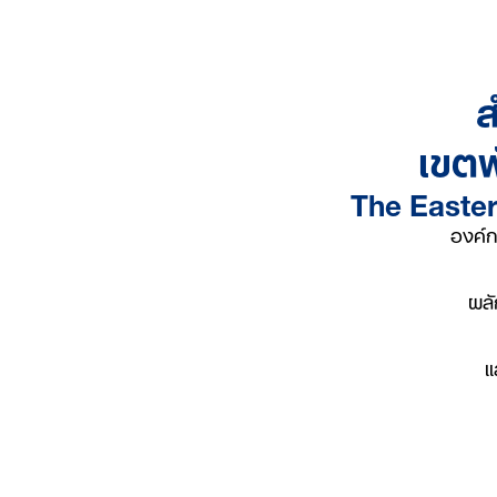
เขต
The Easter
องค์ก
ผลั
แ