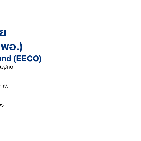
ย
พอ.)
land (EECO)
รษฐกิจ
ิภาพ
จร