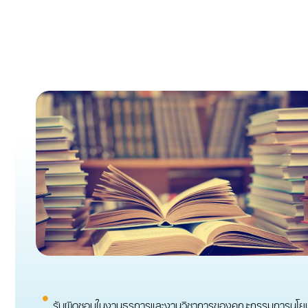
รับผิดชอบในงานธุรการและงานวิชาการของคณะกรรมการนโย