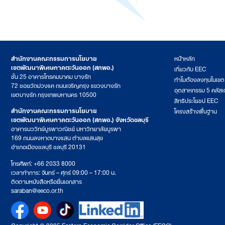
สำนักงานคณะกรรมการนโยบาย
หน้าหลัก
เขตพัฒนาพิเศษภาคตะวันออก (สกพอ.)
เกี่ยวกับ EEC
ชั้น 25 อาคารโทรคมนาคม บางรัก
ทำไมต้องลงทุนในเข
72 ซอยวัดม่วงแค ถนนเจริญกรุง แขวงบางรัก
อุตสาหกรรม 5 คลัสเ
เขตบางรัก กรุงเทพมหานคร 10500
สิทธิประโยชน์ EEC
สำนักงานคณะกรรมการนโยบาย
โครงสร้างพื้นฐาน
เขตพัฒนาพิเศษภาคตะวันออก (สกพอ.) จังหวัดชลบุรี
อาคารนววิทย์บูรพาวณิชย์ มหาวิทยาลัยบูรพา
169 ถนนลงหาดบางแสน ตำบลแสนสุข
อำเภอเมืองชลบุรี ชลบุรี 20131
โทรศัพท์: +66 2033 8000
เวลาทำการ: จันทร์ – ศุกร์ 09:00 – 17:00 น.
ติดตามหนังสือหรือยื่นเอกสาร
saraban@eeco.or.th
Copyright © 2025 Eastern Economic Corridor Office (EECO)