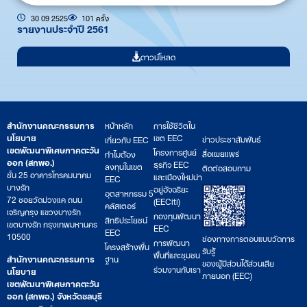
30 09 2525
101 ครั้ง
รายงานประจำปี 2561
ดาวน์โหลด
สำนักงานคณะกรรมการ
หน้าหลัก
การใช้ชีวิตใน
นโยบาย
เขต EEC
ข่าวประชาสัมพันธ์
เกี่ยวกับ EEC
เขตพัฒนาพิเศษภาคตะวัน
โครงการศูนย์
สื่อเผยแพร่
ทำไมต้อง
ออก (สกพอ.)
ธุรกิจ EEC
ลงทุนในเขต
ติดต่อสอบถาม
ชั้น 25 อาคารโทรคมนาคม
และเมืองใหม่น่า
EEC
บางรัก
อยู่อัจฉริยะ
อุตสาหกรรม 5
72 ซอยวัดม่วงแค ถนน
(EECiti)
คลัสเตอร์
เจริญกรุง แขวงบางรัก
กองทุนพัฒนา
สิทธิประโยชน์
เขตบางรัก กรุงเทพมหานคร
EEC
EEC
10500
ช่องทางการตอบแบบวัดการ
การพัฒนา
โครงสร้างพื้น
รับรู้
พื้นที่และชุมชน
สำนักงานคณะกรรมการ
ฐาน
ของผู้มีส่วนได้ส่วนเสีย
ร่วมงานกับเรา
นโยบาย
ภายนอก (EEC)
เขตพัฒนาพิเศษภาคตะวัน
ออก (สกพอ.) จังหวัดชลบุรี