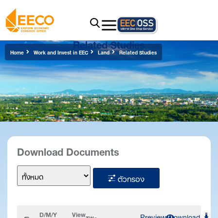
Related Studies
Home
Work and Invest in EEC
Land
Related Studies
Download Documents
ตัวกรอง
D/M/Y
View
Preview
Download
Title