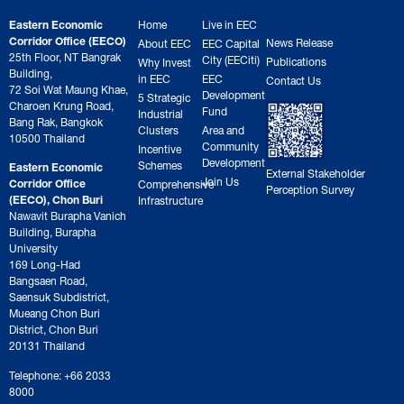
Eastern Economic
Home
Live in EEC
Corridor Office (EECO)
News Release
About EEC
EEC Capital
25th Floor, NT Bangrak
City (EECiti)
Publications
Why Invest
Building,
in EEC
EEC
Contact Us
72 Soi Wat Maung Khae,
Development
5 Strategic
Charoen Krung Road,
Fund
Industrial
Bang Rak, Bangkok
Clusters
Area and
10500 Thailand
Community
Incentive
Development
Schemes
Eastern Economic
External Stakeholder
Join Us
Corridor Office
Comprehensive
Perception Survey
(EECO), Chon Buri
Infrastructure
Nawavit Burapha Vanich
Building, Burapha
University
169 Long-Had
Bangsaen Road,
Saensuk Subdistrict,
Mueang Chon Buri
District, Chon Buri
20131 Thailand
Telephone: +66 2033
8000