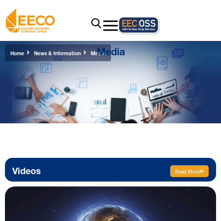
Media
Home
News & Information
Media
Videos
Read More