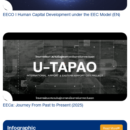
EECO I Human Capital Development under the EEC Model (EN)
EECa: Journey From Past to Present (2025)
Infographic
Read More