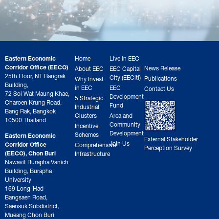
Eastern Economic
Home
Live in EEC
Corridor Office (EECO)
News Release
About EEC
EEC Capital
25th Floor, NT Bangrak
City (EECiti)
Publications
Why Invest
Building,
in EEC
EEC
Contact Us
72 Soi Wat Maung Khae,
Development
5 Strategic
Charoen Krung Road,
Fund
Industrial
Bang Rak, Bangkok
Clusters
Area and
10500 Thailand
Community
Incentive
Development
Schemes
Eastern Economic
External Stakeholder
Join Us
Corridor Office
Comprehensive
Perception Survey
(EECO), Chon Buri
Infrastructure
Nawavit Burapha Vanich
Building, Burapha
University
169 Long-Had
Bangsaen Road,
Saensuk Subdistrict,
Mueang Chon Buri