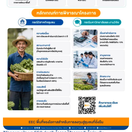
รู้จักกองทุนพัฒนา EEC ส่งเสริมโอกาส ให้ทุกการเติบโตร่วมกัน