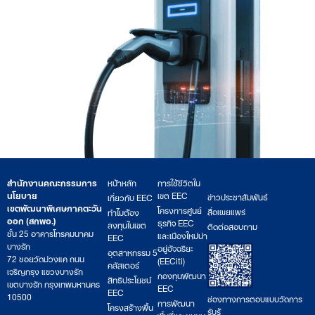
สำนักงานคณะกรรมการ
หน้าหลัก
การใช้ชีวิตใน
นโยบาย
เขต EEC
ข่าวประชาสัมพันธ์
เกี่ยวกับ EEC
เขตพัฒนาพิเศษภาคตะวัน
โครงการศูนย์
สื่อเผยแพร่
ทำไมต้อง
ออก (สกพอ.)
ธุรกิจ EEC
ลงทุนในเขต
ติดต่อสอบถาม
ชั้น 25 อาคารโทรคมนาคม
และเมืองใหม่น่า
EEC
บางรัก
อยู่อัจฉริยะ
อุตสาหกรรม 5
72 ซอยวัดม่วงแค ถนน
(EECiti)
คลัสเตอร์
เจริญกรุง แขวงบางรัก
กองทุนพัฒนา
สิทธิประโยชน์
เขตบางรัก กรุงเทพมหานคร
EEC
EEC
10500
ช่องทางการตอบแบบวัดการ
การพัฒนา
โครงสร้างพื้น
รับรู้
พื้นที่และชุมชน