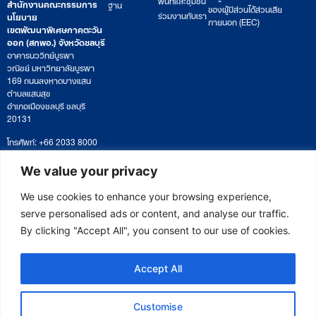
สำนักงานคณะกรรมการ
ฐาน
ของผู้มีส่วนได้ส่วนเสีย
ร่วมงานกับเรา
นโยบาย
ภายนอก (EEC)
เขตพัฒนาพิเศษภาคตะวัน
ออก (สกพอ.) จังหวัดชลบุรี
อาคารนววิทย์บูรพา
วณิชย์ มหาวิทยาลัยบูรพา
169 ถนนลงหาดบางแสน
ตำบลแสนสุข
อำเภอเมืองชลบุรี ชลบุรี
20131
โทรศัพท์: +66 2033 8000
เวลาทำการ: จันทร์ – ศุกร์
09:00 – 17:00 น.
We value your privacy
ติดตามหนังสือหรือยื่นเอกสาร
saraban@eeco.or.th
We use cookies to enhance your browsing experience,
serve personalised ads or content, and analyse our traffic.
By clicking "Accept All", you consent to our use of cookies.
Copyright © 2025 Eastern Economic Corridor Office (EECO)
Accept All
Customise