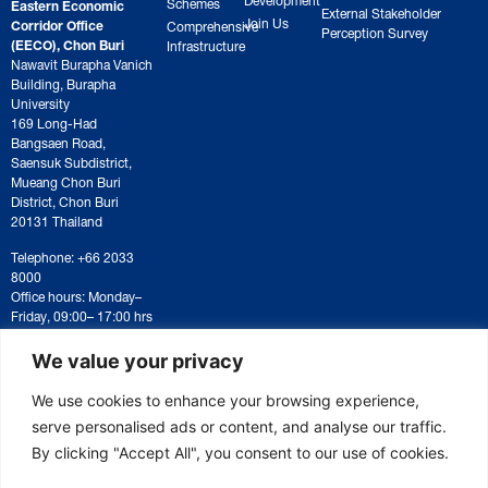
Schemes
Eastern Economic
External Stakeholder
Join Us
Corridor Office
Comprehensive
Perception Survey
(EECO), Chon Buri
Infrastructure
Nawavit Burapha Vanich
Building, Burapha
University
169 Long-Had
Bangsaen Road,
Saensuk Subdistrict,
Mueang Chon Buri
District, Chon Buri
20131 Thailand
Telephone: +66 2033
8000
Office hours: Monday–
Friday, 09:00– 17:00 hrs
For correspondence or
document submission,
We value your privacy
please contact:
saraban@eeco.or.th
We use cookies to enhance your browsing experience,
serve personalised ads or content, and analyse our traffic.
By clicking "Accept All", you consent to our use of cookies.