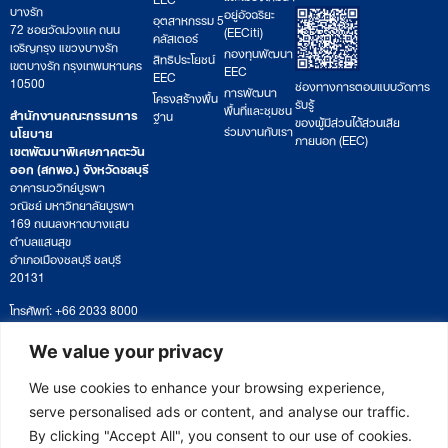
บางรัก
อยู่อัจฉริยะ
อุตสาหกรรม 5
72 ซอยวัดม่วงแค ถนน
(EECiti)
คลัสเตอร์
เจริญกรุง แขวงบางรัก
กองทุนพัฒนา
สิทธิประโยชน์
เขตบางรัก กรุงเทพมหานคร
EEC
EEC
10500
ช่องทางการตอบแบบวัดการ
การพัฒนา
โครงสร้างพื้น
รับรู้
พื้นที่และชุมชน
สำนักงานคณะกรรมการ
ฐาน
ของผู้มีส่วนได้ส่วนเสีย
ร่วมงานกับเรา
นโยบาย
ภายนอก (EEC)
เขตพัฒนาพิเศษภาคตะวัน
ออก (สกพอ.) จังหวัดชลบุรี
อาคารนววิทย์บูรพา
วณิชย์ มหาวิทยาลัยบูรพา
169 ถนนลงหาดบางแสน
ตำบลแสนสุข
อำเภอเมืองชลบุรี ชลบุรี
20131
โทรศัพท์: +66 2033 8000
เวลาทำการ: จันทร์ – ศุกร์
09:00 – 17:00 น.
We value your privacy
ติดตามหนังสือหรือยื่นเอกสาร
saraban@eeco.or.th
We use cookies to enhance your browsing experience,
serve personalised ads or content, and analyse our traffic.
By clicking "Accept All", you consent to our use of cookies.