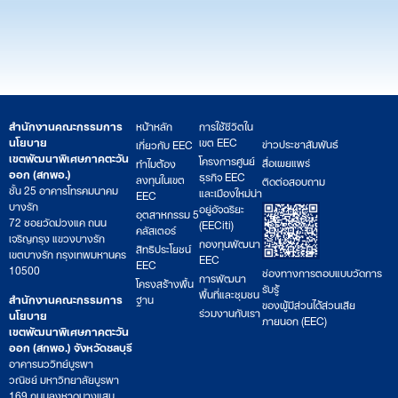
สำนักงานคณะกรรมการ
หน้าหลัก
การใช้ชีวิตใน
นโยบาย
เขต EEC
ข่าวประชาสัมพันธ์
เกี่ยวกับ EEC
เขตพัฒนาพิเศษภาคตะวัน
โครงการศูนย์
สื่อเผยแพร่
ทำไมต้อง
ออก (สกพอ.)
ธุรกิจ EEC
ลงทุนในเขต
ติดต่อสอบถาม
ชั้น 25 อาคารโทรคมนาคม
และเมืองใหม่น่า
EEC
บางรัก
อยู่อัจฉริยะ
อุตสาหกรรม 5
72 ซอยวัดม่วงแค ถนน
(EECiti)
คลัสเตอร์
เจริญกรุง แขวงบางรัก
กองทุนพัฒนา
สิทธิประโยชน์
เขตบางรัก กรุงเทพมหานคร
EEC
EEC
10500
ช่องทางการตอบแบบวัดการ
การพัฒนา
โครงสร้างพื้น
รับรู้
พื้นที่และชุมชน
สำนักงานคณะกรรมการ
ฐาน
ของผู้มีส่วนได้ส่วนเสีย
ร่วมงานกับเรา
นโยบาย
ภายนอก (EEC)
เขตพัฒนาพิเศษภาคตะวัน
ออก (สกพอ.) จังหวัดชลบุรี
อาคารนววิทย์บูรพา
วณิชย์ มหาวิทยาลัยบูรพา
169 ถนนลงหาดบางแสน