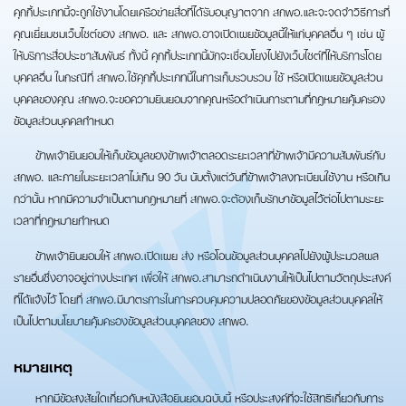
คุกกี้ประเภทนี้จะถูกใช้งานโดยเครือข่ายสื่อที่ได้รับอนุญาตจาก สกพอ.และจะจดจำวิธีการที่
คุณเยี่ยมชมเว็บไซต์ของ สกพอ. และ สกพอ.อาจเปิดเผยข้อมูลนี้ให้แก่บุคคลอื่น ๆ เช่น ผู้
ให้บริการสื่อประชาสัมพันธ์ ทั้งนี้ คุกกี้ประเภทนี้มักจะเชื่อมโยงไปยังเว็บไซต์ที่ให้บริการโดย
บุคคลอื่น ในกรณีที่ สกพอ.ใช้คุกกี้ประเภทนี้ในการเก็บรวบรวม ใช้ หรือเปิดเผยข้อมูลส่วน
บุคคลของคุณ สกพอ.จะขอความยินยอมจากคุณหรือดำเนินการตามที่กฎหมายคุ้มครอง
ข้อมูลส่วนบุคคลกำหนด
ข้าพเจ้ายินยอมให้เก็บข้อมูลของข้าพเจ้าตลอดระยะเวลาที่ข้าพเจ้ามีความสัมพันธ์กับ
สกพอ. และภายในระยะเวลาไม่เกิน 90 วัน นับตั้งแต่วันที่ข้าพเจ้าลงทะเบียนใช้งาน หรือเกิน
กว่านั้น หากมีความจำเป็นตามกฎหมายที่ สกพอ.จะต้องเก็บรักษาข้อมูลไว้ต่อไปตามระยะ
เวลาที่กฎหมายกำหนด
ข้าพเจ้ายินยอมให้ สกพอ.เปิดเผย ส่ง หรือโอนข้อมูลส่วนบุคคลไปยังผู้ประมวลผล
รายอื่นซึ่งอาจอยู่ต่างประเทศ เพื่อให้ สกพอ.สามารถดำเนินงานให้เป็นไปตามวัตถุประสงค์
ที่ได้แจ้งไว้ โดยที่ สกพอ.มีมาตรการในการควบคุมความปลอดภัยของข้อมูลส่วนบุคคลให้
เป็นไปตามนโยบายคุ้มครองข้อมูลส่วนบุคคลของ สกพอ.
หมายเหตุ
หากมีข้อสงสัยใดเกี่ยวกับหนังสือยินยอมฉบับนี้ หรือประสงค์ที่จะใช้สิทธิเกี่ยวกับการ