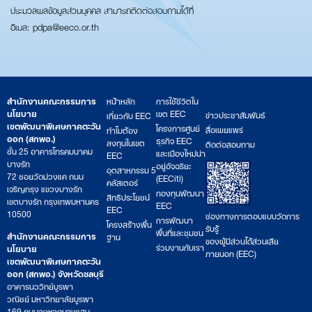
ประมวลผลข้อมูลส่วนบุคคล สามารถติดต่อสอบถามได้ที่
อีเมล: pdpa@eeco.or.th
สำนักงานคณะกรรมการ
หน้าหลัก
การใช้ชีวิตใน
นโยบาย
เขต EEC
ข่าวประชาสัมพันธ์
เกี่ยวกับ EEC
เขตพัฒนาพิเศษภาคตะวัน
โครงการศูนย์
สื่อเผยแพร่
ทำไมต้อง
ออก (สกพอ.)
ธุรกิจ EEC
ลงทุนในเขต
ติดต่อสอบถาม
ชั้น 25 อาคารโทรคมนาคม
และเมืองใหม่น่า
EEC
บางรัก
อยู่อัจฉริยะ
อุตสาหกรรม 5
72 ซอยวัดม่วงแค ถนน
(EECiti)
คลัสเตอร์
เจริญกรุง แขวงบางรัก
กองทุนพัฒนา
สิทธิประโยชน์
เขตบางรัก กรุงเทพมหานคร
EEC
EEC
10500
ช่องทางการตอบแบบวัดการ
การพัฒนา
โครงสร้างพื้น
รับรู้
พื้นที่และชุมชน
สำนักงานคณะกรรมการ
ฐาน
ของผู้มีส่วนได้ส่วนเสีย
ร่วมงานกับเรา
นโยบาย
ภายนอก (EEC)
เขตพัฒนาพิเศษภาคตะวัน
ออก (สกพอ.) จังหวัดชลบุรี
อาคารนววิทย์บูรพา
วณิชย์ มหาวิทยาลัยบูรพา
169 ถนนลงหาดบางแสน