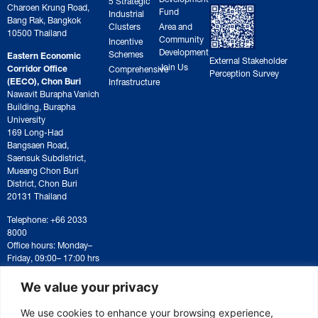
Charoen Krung Road,
Fund
Industrial
Bang Rak, Bangkok
Clusters
Area and
10500 Thailand
Community
Incentive
Development
Schemes
Eastern Economic
External Stakeholder
Join Us
Corridor Office
Comprehensive
Perception Survey
(EECO), Chon Buri
Infrastructure
Nawavit Burapha Vanich
Building, Burapha
University
169 Long-Had
Bangsaen Road,
Saensuk Subdistrict,
Mueang Chon Buri
District, Chon Buri
20131 Thailand
Telephone: +66 2033
8000
Office hours: Monday–
Friday, 09:00– 17:00 hrs
For correspondence or
document submission,
We value your privacy
please contact:
saraban@eeco.or.th
We use cookies to enhance your browsing experience,