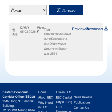
ตัวกรอง
D/M/Y
View
Preview
Download
Title
05 03 2026
9
รายงานการประเมินผล
1MB
สัมฤทธิ์ของพระราช
บัญญัติเขตพัฒนา
พิเศษภาคตะวันออก
พ.ศ. 2561
Eastern Economic
Home
Live in EEC
Corridor Office (EECO)
News Release
About EEC
EEC Capital
25th Floor, NT Bangrak
City (EECiti)
Publications
Why Invest
Building,
in EEC
EEC
Contact Us
72 Soi Wat Maung Khae,
Development
5 Strategic