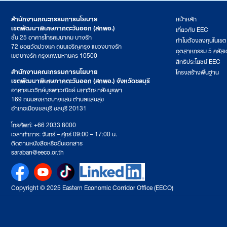
สำนักงานคณะกรรมการนโยบาย
หน้าหลัก
เขตพัฒนาพิเศษภาคตะวันออก (สกพอ.)
เกี่ยวกับ EEC
ชั้น 25 อาคารโทรคมนาคม บางรัก
ทำไมต้องลงทุนในเข
72 ซอยวัดม่วงแค ถนนเจริญกรุง แขวงบางรัก
อุตสาหกรรม 5 คลัสเ
เขตบางรัก กรุงเทพมหานคร 10500
สิทธิประโยชน์ EEC
สำนักงานคณะกรรมการนโยบาย
โครงสร้างพื้นฐาน
เขตพัฒนาพิเศษภาคตะวันออก (สกพอ.) จังหวัดชลบุรี
อาคารนววิทย์บูรพาวณิชย์ มหาวิทยาลัยบูรพา
169 ถนนลงหาดบางแสน ตำบลแสนสุข
อำเภอเมืองชลบุรี ชลบุรี 20131
โทรศัพท์: +66 2033 8000
เวลาทำการ: จันทร์ – ศุกร์ 09:00 – 17:00 น.
ติดตามหนังสือหรือยื่นเอกสาร
saraban@eeco.or.th
Copyright © 2025 Eastern Economic Corridor Office (EECO)