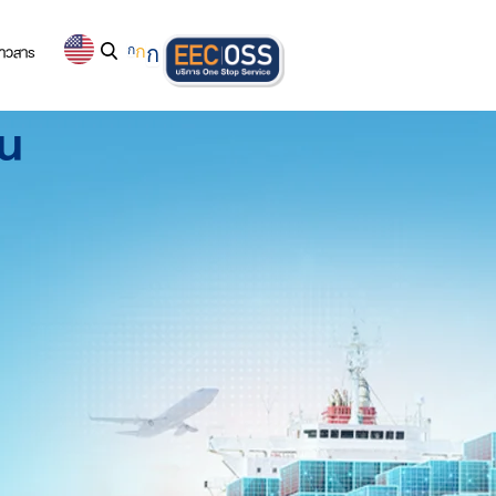
่าวสาร
ก
ก
ก
าน