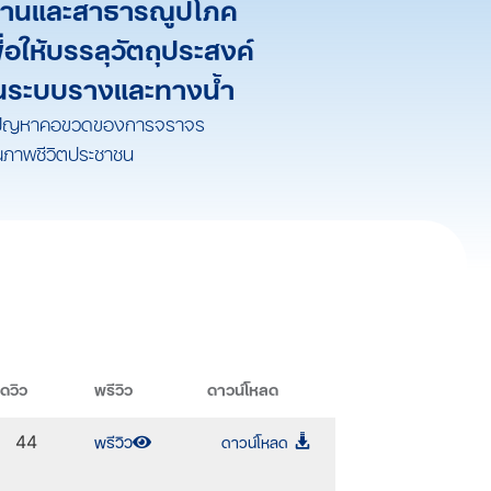
ฐานและสาธารณูปโภค
อให้บรรลุวัตถุประสงค์
็นระบบรางและทางน้ำ
่อ ลดปัญหาคอขวดของการจราจร
ุณภาพชีวิตประชาชน
ดวิว
พรีวิว
ดาวน์โหลด
พรีวิว
ดาวน์โหลด
44