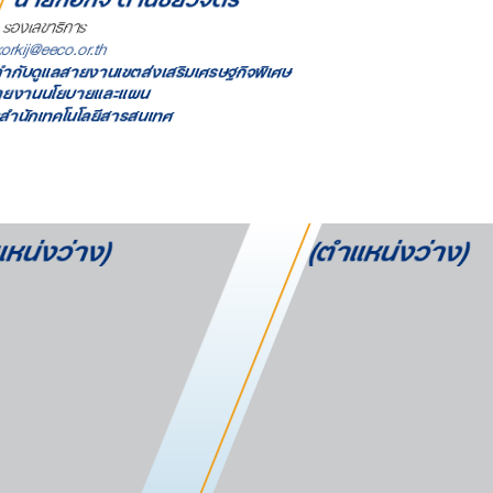
รองเลขาธิการ
orkij@eeco.or.th
ำกับดูแลสายงานเขตส่งเสริมเศรษฐกิจพิเศษ
ยงานนโยบายและแผน
สำนักเทคโนโลยีสารสนเทศ
หน่งว่าง)
(ตำแหน่งว่าง)