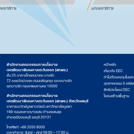
เลขาธิการ
รองเลขาธิการ
สำนักงานคณะกรรมการนโยบาย
หน้าหลัก
เขตพัฒนาพิเศษภาคตะวันออก (สกพอ.)
เกี่ยวกับ EEC
ชั้น 25 อาคารโทรคมนาคม บางรัก
ทำไมต้องลงทุนในเข
72 ซอยวัดม่วงแค ถนนเจริญกรุง แขวงบางรัก
อุตสาหกรรม 5 คลัสเ
เขตบางรัก กรุงเทพมหานคร 10500
สิทธิประโยชน์ EEC
สำนักงานคณะกรรมการนโยบาย
โครงสร้างพื้นฐาน
เขตพัฒนาพิเศษภาคตะวันออก (สกพอ.) จังหวัดชลบุรี
อาคารนววิทย์บูรพาวณิชย์ มหาวิทยาลัยบูรพา
169 ถนนลงหาดบางแสน ตำบลแสนสุข
อำเภอเมืองชลบุรี ชลบุรี 20131
โทรศัพท์: +66 2033 8000
เวลาทำการ: จันทร์ – ศุกร์ 09:00 – 17:00 น.