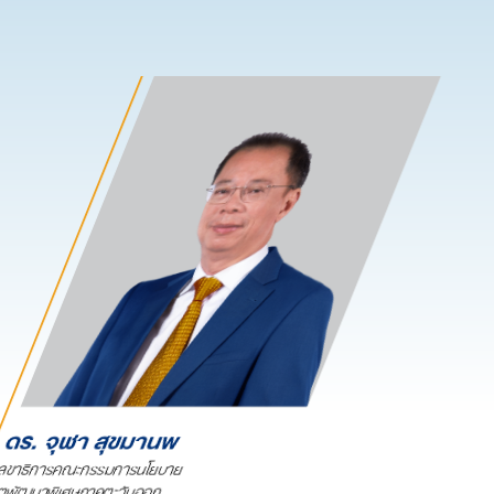
ดร. จุฬา สุขมานพ
ลขาธิการคณะกรรมการนโยบาย
ตพัฒนาพิเศษภาคตะวันออก