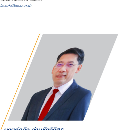
la.suk@eeco.or.th
นายก่อกิจ ด่านชัยวิจิตร