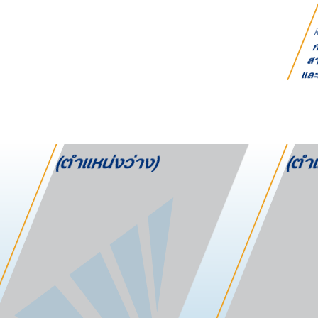
k
ก
สา
และ
(ตำแหน่งว่าง)
(ตำแ