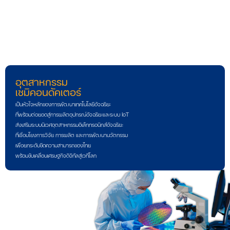
อุตสาหกรรม
เซมิคอนดัคเตอร์
เป็นหัวใจหลักของการพัฒนาเทคโนโลยีอัจฉริยะ
ที่พร้อมต่อยอดสู่การผลิตอุปกรณ์อัจฉริยะและระบบ IoT
ส่งเสริมระบบนิเวศอุตสาหกรรมอิเล็กทรอนิกส์อัจฉริยะ
ที่เชื่อมโยงการวิจัย การผลิต และการพัฒนานวัตกรรม
เพื่อยกระดับขีดความสามารถของไทย
พร้อมขับเคลื่อนเศรษฐกิจดิจิทัลสู่เวทีโลก