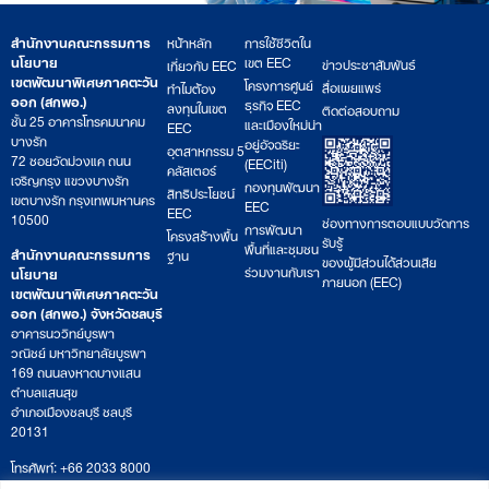
สำนักงานคณะกรรมการ
หน้าหลัก
การใช้ชีวิตใน
นโยบาย
เขต EEC
ข่าวประชาสัมพันธ์
เกี่ยวกับ EEC
เขตพัฒนาพิเศษภาคตะวัน
โครงการศูนย์
สื่อเผยแพร่
ทำไมต้อง
ออก (สกพอ.)
ธุรกิจ EEC
ลงทุนในเขต
ติดต่อสอบถาม
ชั้น 25 อาคารโทรคมนาคม
และเมืองใหม่น่า
EEC
บางรัก
อยู่อัจฉริยะ
อุตสาหกรรม 5
72 ซอยวัดม่วงแค ถนน
(EECiti)
คลัสเตอร์
เจริญกรุง แขวงบางรัก
กองทุนพัฒนา
สิทธิประโยชน์
เขตบางรัก กรุงเทพมหานคร
EEC
EEC
10500
ช่องทางการตอบแบบวัดการ
การพัฒนา
โครงสร้างพื้น
รับรู้
พื้นที่และชุมชน
สำนักงานคณะกรรมการ
ฐาน
ของผู้มีส่วนได้ส่วนเสีย
ร่วมงานกับเรา
นโยบาย
ภายนอก (EEC)
เขตพัฒนาพิเศษภาคตะวัน
ออก (สกพอ.) จังหวัดชลบุรี
อาคารนววิทย์บูรพา
วณิชย์ มหาวิทยาลัยบูรพา
169 ถนนลงหาดบางแสน
ตำบลแสนสุข
อำเภอเมืองชลบุรี ชลบุรี
20131
โทรศัพท์: +66 2033 8000
เวลาทำการ: จันทร์ – ศุกร์