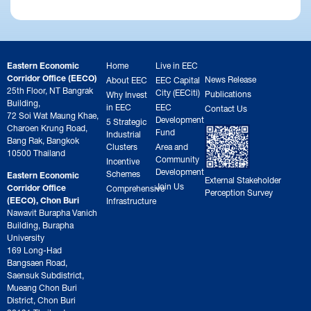
Eastern Economic
Home
Live in EEC
Corridor Office (EECO)
News Release
About EEC
EEC Capital
25th Floor, NT Bangrak
City (EECiti)
Publications
Why Invest
Building,
in EEC
EEC
Contact Us
72 Soi Wat Maung Khae,
Development
5 Strategic
Charoen Krung Road,
Fund
Industrial
Bang Rak, Bangkok
Clusters
Area and
10500 Thailand
Community
Incentive
Development
Schemes
Eastern Economic
External Stakeholder
Join Us
Corridor Office
Comprehensive
Perception Survey
(EECO), Chon Buri
Infrastructure
Nawavit Burapha Vanich
Building, Burapha
University
169 Long-Had
Bangsaen Road,
Saensuk Subdistrict,
Mueang Chon Buri
District, Chon Buri