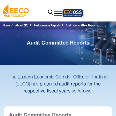
Home
About EEC
Performance Reports
Audit Committee Reports
Audit Committee Reports
The Eastern Economic Corridor Office of Thailand
(EECO) has prepared
audit reports for the
respective fiscal years
as follows:
Audit Committee Reports