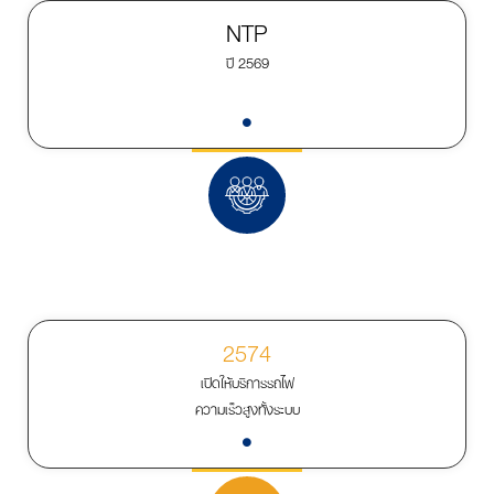
NTP
ปี 2569
2574
เปิดให้บริการรถไฟ
ความเร็วสูงทั้งระบบ