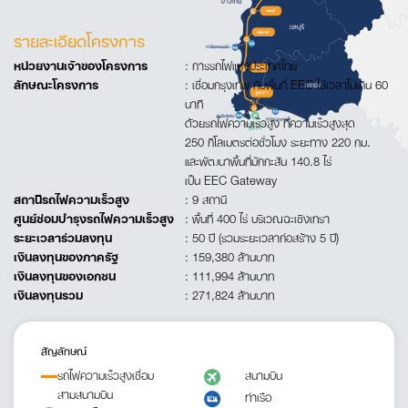
รายละเอียดโครงการ
หน่วยงานเจ้าของโครงการ
: การรถไฟแห่งประเทศไทย
ลักษณะโครงการ
: เชื่อมกรุงเทพ กับพื้นที่ EEC ใช้เวลาไม่เกิน 60
นาที
ด้วยรถไฟความเร็วสูง ที่ความเร็วสูงสุด
250 กิโลเมตรต่อชั่วโมง ระยะทาง 220 กม.
และพัฒนาพื้นที่มักกะสัน 140.8 ไร่
เป็น EEC Gateway
สถานีรถไฟความเร็วสูง
: 9 สถานี
ศูนย์ซ่อมบำรุงรถไฟความเร็วสูง
: พื้นที่ 400 ไร่ บริเวณฉะเชิงเทรา
ระยะเวลาร่วมลงทุน
: 50 ปี (รวมระยะเวลาก่อสร้าง 5 ปี)
เงินลงทุนของภาครัฐ
: 159,380 ล้านบาท
เงินลงทุนของเอกชน
: 111,994 ล้านบาท
เงินลงทุนรวม
: 271,824 ล้านบาท
สัญลักษณ์
รถไฟความเร็วสูงเชื่อม
สนามบิน
สามสนามบิน
ท่าเรือ