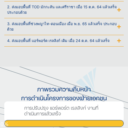
2. ส่งมอบพื้นที่ TOD มักกะสัน และศรีราชา เมื่อ 15 ต.ค. 64 แล้วเสร็จ
ประกอบด้วย
3. ส่งมอบพื้นที่ช่วงพญาไท-ดอนเมือง เมื่อ พ.ย. 65 แล้วเสร็จ ประกอบ
ด้วย
4. ส่งมอบพื้นที่ แอร์พอร์ต เรลลิงก์ เดิม เมื่อ 24 ต.ค. 64 แล้วเสร็จ
ภาพรวมความคืบหน้า
การดำเนินโครงการของฝ่ายเอกชน
การปรับปรุง แอร์พอร์ต เรลลิงก์ งานที่
ดำเนินการแล้วเสร็จ
0
%