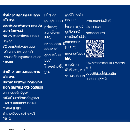
สำนักงานคณะกรรมการ
หน้าหลัก
การใช้ชีวิตใน
นโยบาย
เขต EEC
ข่าวประชาสัมพันธ์
เกี่ยวกับ EEC
เขตพัฒนาพิเศษภาคตะวัน
โครงการศูนย์
สื่อเผยแพร่
ทำไมต้อง
ออก (สกพอ.)
ธุรกิจ EEC
ลงทุนในเขต
ติดต่อสอบถาม
ชั้น 25 อาคารโทรคมนาคม
และเมืองใหม่น่า
EEC
บางรัก
อยู่อัจฉริยะ
อุตสาหกรรม 5
72 ซอยวัดม่วงแค ถนน
(EECiti)
คลัสเตอร์
เจริญกรุง แขวงบางรัก
กองทุนพัฒนา
สิทธิประโยชน์
เขตบางรัก กรุงเทพมหานคร
EEC
EEC
10500
ช่องทางการตอบแบบวัดการ
การพัฒนา
โครงสร้างพื้น
รับรู้
พื้นที่และชุมชน
สำนักงานคณะกรรมการ
ฐาน
ของผู้มีส่วนได้ส่วนเสีย
ร่วมงานกับเรา
นโยบาย
ภายนอก (EEC)
เขตพัฒนาพิเศษภาคตะวัน
ออก (สกพอ.) จังหวัดชลบุรี
อาคารนววิทย์บูรพา
วณิชย์ มหาวิทยาลัยบูรพา
169 ถนนลงหาดบางแสน
ตำบลแสนสุข
อำเภอเมืองชลบุรี ชลบุรี
20131
โทรศัพท์: +66 2033 8000