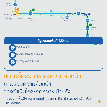
รัฐส่งมอบพื้นที่ 220 กม.
เวนคืน 925 ไร่
รื้อย้ายสาธารณูปโภค 720 จุด
รื้อย้ายผู้บุกรุก 569 หลัง
สถานะโครงการและความคืบหน้า
ภาพรวมความคืบหน้า
การดำเนินโครงการของฝ่ายรัฐ
1. ส่งมอบพื้นที่ช่วงสุวรรณภูมิ-อู่ตะเภา เมื่อ 15 ต.ค. 64 แล้วเสร็จ
ประกอบด้วย