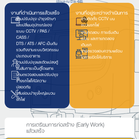
(ข้อมูล ณ มิ.ย. 68)
งานที่ดำเนินการแล้วเสร็จ
งานที่อยู่ระหว่างดำเนินการ
งานปรับปรุง บำรุงรักษา
งานติดตั้ง CCTV บน
และเปลี่ยนอุปกรณ์ของ
ขบวนรถไฟ
ระบบ CCTV / PAS /
งานทดสอบ การเริ่มเดิน
CASS /
ระบบ และการทดลอง
DTS / ATS / AFC เป็นต้น
เดินรถ
รวมถึงงานระบบวิศวกรรม
งานตรวจสอบความพร้อม
ประกอบอาคาร
ในการเปิดให้บริการ
งานปรับปรุงและดัดแปลงตู้
ขนสัมภาระเป็นตู้โดยสาร
งานตรวจสอบและปรับปรุง
รางรถไฟให้มีความ
ปลอดภัย
งานซ่อมบำรุงใหญ่ขบวน
รถไฟ
การเตรียมการก่อสร้าง (Early Work)
แล้วเสร็จ