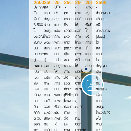
2560
2563
2564
2565
2566
2567
2568
ประกาศ
ลง
UTA
-
-
สกพอ.
-
ให้
นาม
นำ
คณะ
ครม.
ส่ง
สำนักงาน
พื้นที่
สัญญา
ส่ง
กรรมการ
อนุมัติ
มอบ
บริหาร
6,500
ร่วม
แผน
สิ่ง
ให้
พื้นที่
หนี้
ไร่
ลงทุน
แม่บท
แวดล้อม
บวท.
โค
สาธารณะ
บริเวณ
โครงการ
การ
แห่ง
ดำเนิน
รง
(สบน.)
สนาม
พัฒนา
พัฒนา
ชาติ
โครงการ
การฯ
ได้
บิน
สนาม
สนาม
(กก.วล)
เตรียม
ให้
ลง
นานาชาติ
บิน
บิน
เห็น
ความ
เอกชน
นาม
อู่
อู่
ฉบับ
ชอบ
พร้อม
ร่วม
ใน
ตะเภา
ตะเภา
สมบูรณ์
รายงาน
ให้
ลงทุน
สัญญา
เป็น
และ
ให้
ด้าน
บริการ
เงิน
เขต
เมือง
สำนักงาน
สิ่ง
เดิน
กู้
ส่ง
การ
การ
แวด
อากาศ
กับ
เสริม:
บิน
บิน
ล้อมฯ
สนาม
ธนาคาร
เมือง
ภาค
พลเรือน
(EHIA)
บิน
เพื่อ
การ
ตะวัน
(กพท.)
โครงการ
อู่
การ
บิน
ออก
พิจารณา
ก่อสร้าง
ตะเภา
ลงทุน
ภาค
ระหว่าง
และ
ทาง
-
โครงสร้าง
ตะวัน
สกพอ.
กพท.
วิ่ง
ทร.
พื้น
ออก
กับ
ได้
และ
ออก
ฐาน
และ
บริษัท
มี
ทาง
ประกาศ
แห่ง