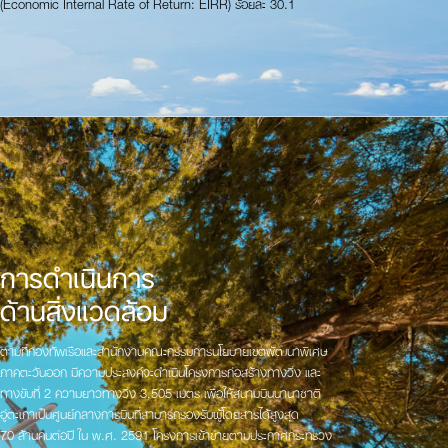
(Economic Internal Rate of Return: EIRR) ร้อยละ 30.1
การดำเนินการ
ด้านสิ่งแวดล้อม
ตามที่กองทัพเรือและสำนักงานคณะกรรมการนโยบายเขตพัฒนาพิเศษ
ภาคตะวันออก มีความประสงค์จะดำเนินโครงการก่อสร้างทางวิ่ง และ
ทางขับที่ 2 ความยาวทางวิ่ง 3,505 เมตร เพื่อให้สนามบินนานาชาติ
อู่ตะเภาเป็นศูนย์กลางการบินที่สามารถรองรับผู้โดยสารได้สูงสุด
70 ล้านคนต่อปี ใน พ.ศ. 2591 โครงการเข้าข่ายตามประกาศกระทรวง