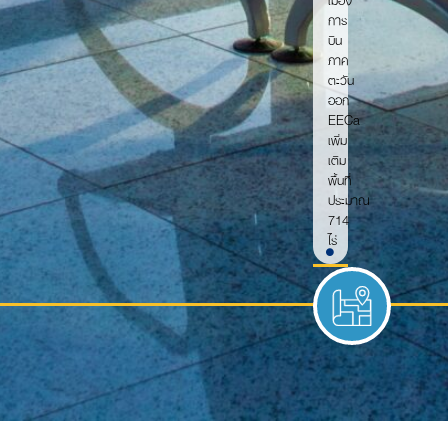
การ
บิน
ภาค
ตะวัน
ออก
EECa
เพิ่ม
เติม
พื้นที่
ประมาณ
714
ไร่