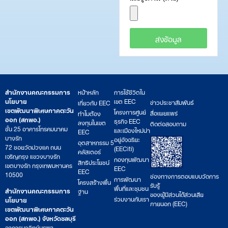
ส่งข้อมูล
สำนักงานคณะกรรมการ
หน้าหลัก
การใช้ชีวิตใน
นโยบาย
เขต EEC
ข่าวประชาสัมพันธ์
เกี่ยวกับ EEC
เขตพัฒนาพิเศษภาคตะวัน
โครงการศูนย์
สื่อเผยแพร่
ทำไมต้อง
ออก (สกพอ.)
ธุรกิจ EEC
ลงทุนในเขต
ติดต่อสอบถาม
ชั้น 25 อาคารโทรคมนาคม
และเมืองใหม่น่า
EEC
บางรัก
อยู่อัจฉริยะ
อุตสาหกรรม 5
72 ซอยวัดม่วงแค ถนน
(EECiti)
คลัสเตอร์
เจริญกรุง แขวงบางรัก
กองทุนพัฒนา
สิทธิประโยชน์
เขตบางรัก กรุงเทพมหานคร
EEC
EEC
10500
ช่องทางการตอบแบบวัดการ
การพัฒนา
โครงสร้างพื้น
รับรู้
พื้นที่และชุมชน
สำนักงานคณะกรรมการ
ฐาน
ของผู้มีส่วนได้ส่วนเสีย
ร่วมงานกับเรา
นโยบาย
ภายนอก (EEC)
เขตพัฒนาพิเศษภาคตะวัน
ออก (สกพอ.) จังหวัดชลบุรี
อาคารนววิทย์บูรพา