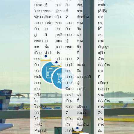
บรรจุ
อู่
การ
ขับ
เชิญ
เอเชีย
โครงการ
ตะเภา
พิจารณา
ที่
ชวน
(AIIB)
พัฒนา
อินเตอร์
เห็น
2
ก่อสร้าง
และ
สนาม
เนชั่นแนล
ชอบ
สนาม
ทาง
ทร.
บิน
เอ
ราย
บิน
วิ่ง
ได้
อู่
วิ
ละเอียด
นานาชาติ
และ
ลง
ตะเภา
เอ
แผน
อู่
ทาง
นาม
และ
ชั่น
แม่บท
ตะเภา
ขับ
สัญญา
เมือง
จำกัด
ดัง
-
ที่
ผู้รับ
การ
กล่าว
ครม.
2
จ้าง
บิน
อนุมัติ
สนาม
ก่อสร้าง
ภาค
การ
บิน
และ
ตะวัน
ก่อสร้าง
นานาชาติ
ที่
ออก
ทางหลวง
อู่
ปรึกษา
เป็น
พิเศษ
ตะเภา
ควบคุม
หนึ่ง
ระหว่าง
และ
งาน
ใน
เมือง
ที่
ก่อสร้าง
โครงการ
หมายเลข
ปรึกษา
ทาง
ภาย
7
ควบคุม
วิ่ง
ใต้
เชื่อม
งาน
และ
EEC
เข้า
ก่อสร้าง
ทาง
Project
สนาม
ขับ