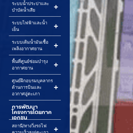
ระบบน้ำประปาและ
บำบัดน้ำเสีย
ระบบไฟฟ้าและน้ำ
เย็น
ระบบเติมน้ำมันเชื้อ
เพลิงอากาศยาน
พื้นที่ศูนย์ซ่อมบำรุง
อากาศยาน
ศูนย์ฝึกอบรมบุคลากร
ด้านการบินและ
อวกาศอู่ตะเภา
การพัฒนา
โครงการโดยภาค
เอกชน
สถานี/ทางวิ่งรถไฟ
ความเร็วสูงอู่ตะเภา