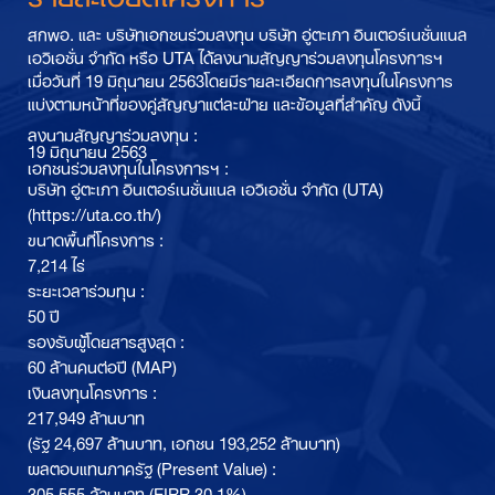
สกพอ. และ บริษัทเอกชนร่วมลงทุน บริษัท อู่ตะเภา อินเตอร์เนชั่นแนล
เอวิเอชั่น จำกัด หรือ UTA ได้ลงนามสัญญาร่วมลงทุนโครงการฯ
เมื่อวันที่ 19 มิถุนายน 2563โดยมีรายละเอียดการลงทุนในโครงการ
แบ่งตามหน้าที่ของคู่สัญญาแต่ละฝ่าย และข้อมูลที่สำคัญ ดังนี้
ลงนามสัญญาร่วมลงทุน :
19 มิถุนายน 2563
เอกชนร่วมลงทุนในโครงการฯ :
บริษัท อู่ตะเภา อินเตอร์เนชั่นแนล เอวิเอชั่น จำกัด (UTA)
(https://uta.co.th/)
ขนาดพื้นที่โครงการ :
7,214 ไร่
ระยะเวลาร่วมทุน :
50 ปี
รองรับผู้โดยสารสูงสุด :
60 ล้านคนต่อปี (MAP)
เงินลงทุนโครงการ :
217,949 ล้านบาท
(รัฐ 24,697 ล้านบาท, เอกชน 193,252 ล้านบาท)
ผลตอบแทนภาครัฐ (Present Value) :
305,555 ล้านบาท (EIRR 30.1%)