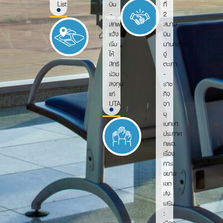
List
บิน
ที่
-
2
สกพอ.
สนาม
แจ้ง
บิน
เริ่ม
นานาชาติ
ให้
อู่
สิทธิ
ตะเภา
ร่วม
-
ลงทุน
ราช
แก่
กิจ
UTA
จา
นุ
เบกษา
ประกาศ
กพอ.
เรื่อง
การ
ขยาย
เขต
ส่ง
เสริม
:
เมือง