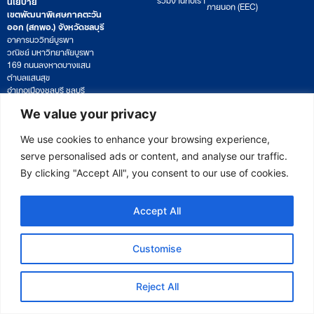
นโยบาย
ภายนอก (EEC)
เขตพัฒนาพิเศษภาคตะวัน
ออก (สกพอ.) จังหวัดชลบุรี
อาคารนววิทย์บูรพา
วณิชย์ มหาวิทยาลัยบูรพา
169 ถนนลงหาดบางแสน
ตำบลแสนสุข
อำเภอเมืองชลบุรี ชลบุรี
20131
We value your privacy
โทรศัพท์: +66 2033 8000
เวลาทำการ: จันทร์ – ศุกร์
We use cookies to enhance your browsing experience,
09:00 – 17:00 น.
serve personalised ads or content, and analyse our traffic.
ติดตามหนังสือหรือยื่นเอกสาร
By clicking "Accept All", you consent to our use of cookies.
saraban@eeco.or.th
Accept All
Copyright © 2025 Eastern Economic Corridor Office (EECO)
Customise
Reject All