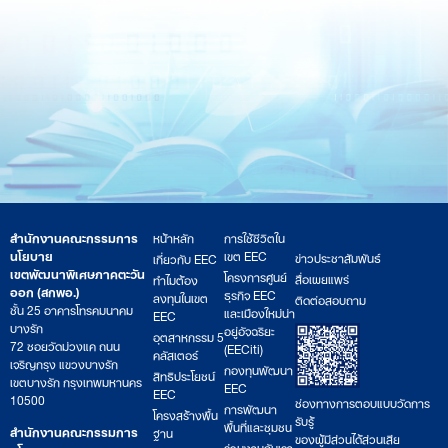
สำนักงานคณะกรรมการ
หน้าหลัก
การใช้ชีวิตใน
นโยบาย
เขต EEC
ข่าวประชาสัมพันธ์
เกี่ยวกับ EEC
เขตพัฒนาพิเศษภาคตะวัน
โครงการศูนย์
สื่อเผยแพร่
ทำไมต้อง
ออก (สกพอ.)
ธุรกิจ EEC
ลงทุนในเขต
ติดต่อสอบถาม
ชั้น 25 อาคารโทรคมนาคม
และเมืองใหม่น่า
EEC
บางรัก
อยู่อัจฉริยะ
อุตสาหกรรม 5
72 ซอยวัดม่วงแค ถนน
(EECiti)
คลัสเตอร์
เจริญกรุง แขวงบางรัก
กองทุนพัฒนา
สิทธิประโยชน์
เขตบางรัก กรุงเทพมหานคร
EEC
EEC
10500
ช่องทางการตอบแบบวัดการ
การพัฒนา
โครงสร้างพื้น
รับรู้
พื้นที่และชุมชน
สำนักงานคณะกรรมการ
ฐาน
ของผู้มีส่วนได้ส่วนเสีย
ร่วมงานกับเรา