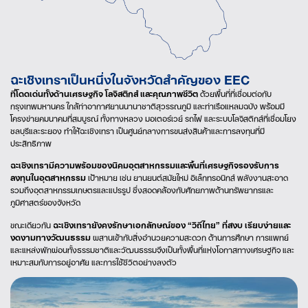
ฉะเชิงเทราเป็นหนึ่งในจังหวัดสำคัญของ EEC
ที่โดดเด่นทั้งด้านเศรษฐกิจ โลจิสติกส์ และคุณภาพชีวิต
ด้วยพื้นที่ที่เชื่อมต่อกับ
กรุงเทพมหานคร ใกล้ท่าอากาศยานนานาชาติสุวรรณภูมิ และท่าเรือแหลมฉบัง พร้อมมี
โครงข่ายคมนาคมที่สมบูรณ์ ทั้งทางหลวง มอเตอร์เวย์ รถไฟ และระบบโลจิสติกส์ที่เชื่อมโยง
ชลบุรีและระยอง ทำให้ฉะเชิงเทรา เป็นศูนย์กลางการขนส่งสินค้าและการลงทุนที่มี
ประสิทธิภาพ
ฉะเชิงเทรามีความพร้อมของนิคมอุตสาหกรรมและพื้นที่เศรษฐกิจรองรับการ
ลงทุนในอุตสาหกรรม
เป้าหมาย เช่น ยานยนต์สมัยใหม่ อิเล็กทรอนิกส์ พลังงานสะอาด
รวมถึงอุตสาหกรรมเกษตรและแปรรูป ซึ่งสอดคล้องกับศักยภาพด้านทรัพยากรและ
ภูมิศาสตร์ของจังหวัด
ขณะเดียวกัน
ฉะเชิงเทรายังคงรักษาเอกลักษณ์ของ “วิถีไทย” ที่สงบ
เรียบง่ายและ
งดงามทางวัฒนธรรม
ผสานเข้ากับสิ่งอำนวยความสะดวก ด้านการศึกษา การแพทย์
และแหล่งพักผ่อนทั้งธรรมชาติและวัฒนธรรมจึงเป็นทั้งพื้นที่แห่งโอกาสทางเศรษฐกิจ และ
เหมาะสมกับการอยู่อาศัย และการใช้ชีวิตอย่างลงตัว