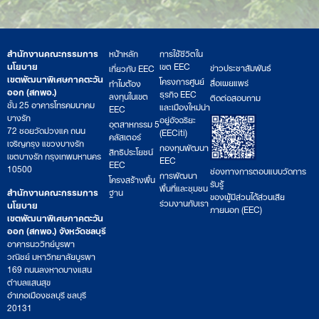
สำนักงานคณะกรรมการ
หน้าหลัก
การใช้ชีวิตใน
นโยบาย
เขต EEC
ข่าวประชาสัมพันธ์
เกี่ยวกับ EEC
เขตพัฒนาพิเศษภาคตะวัน
โครงการศูนย์
สื่อเผยแพร่
ทำไมต้อง
ออก (สกพอ.)
ธุรกิจ EEC
ลงทุนในเขต
ติดต่อสอบถาม
ชั้น 25 อาคารโทรคมนาคม
และเมืองใหม่น่า
EEC
บางรัก
อยู่อัจฉริยะ
อุตสาหกรรม 5
72 ซอยวัดม่วงแค ถนน
(EECiti)
คลัสเตอร์
เจริญกรุง แขวงบางรัก
กองทุนพัฒนา
สิทธิประโยชน์
เขตบางรัก กรุงเทพมหานคร
EEC
EEC
10500
ช่องทางการตอบแบบวัดการ
การพัฒนา
โครงสร้างพื้น
รับรู้
พื้นที่และชุมชน
สำนักงานคณะกรรมการ
ฐาน
ของผู้มีส่วนได้ส่วนเสีย
ร่วมงานกับเรา
นโยบาย
ภายนอก (EEC)
เขตพัฒนาพิเศษภาคตะวัน
ออก (สกพอ.) จังหวัดชลบุรี
อาคารนววิทย์บูรพา
วณิชย์ มหาวิทยาลัยบูรพา
169 ถนนลงหาดบางแสน
ตำบลแสนสุข
อำเภอเมืองชลบุรี ชลบุรี
20131