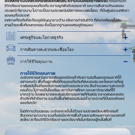
ฉะเชิงเทราเป็นจังหวัดที่ยังคงเอกลักษณ์
ความเป็นไทยอย่างชัดเจน
ทั้งในด้านวิถี
ชีวิตเรียบง่ายของชุมชนท้องถิ่น ความผูกพันกับธรรมชาติ และการสืบสานวัฒนธรรม
ประเพณี ที่ยาวนาน ไม่ว่าจะเป็นงานประเพณีนมัสการหลวงพ่อโสธร ที่เป็นศูนย์รวมศรัทธา
ของคนทั้งประเทศ
เทศกาลท้องถิ่นที่สะท้อนภูมิปัญญาชาวบ้าน หรือการดำเนินชีวิต ที่ยังคงเคียงคู่ไปกับ
สายน้ำและพื้นที่เกษตรกรรม ซึ่งเป็นรากฐานของเศรษฐกิจชุมชน
เศรษฐกิจและโอกาสธุรกิจ
การเดินทางสะดวกและเชื่อมโยง
การใช้ชีวิตคุณภาพ
การใช้ชีวิตคุณภาพ
ฉะเชิงเทราผสานความเจริญของเมืองเข้ากับความร่มรื่นของธรรมชาติได้
อย่างลงตัว พื้นที่อยู่อาศัยมีทั้งชุมชนดั้งเดิมที่สงบอบอุ่น และโครงการที่อยู่
อาศัยสมัยใหม่ที่รองรับการขยายตัวของประชากร สิ่งอำนวยความสะดวกมี
ครบถ้วน ไม่ว่าจะเป็นโรงเรียน สถาบันการศึกษา และมหาวิทยาลัยที่ได้
มาตรฐาน โรงพยาบาลและศูนย์บริการสุขภาพที่ทันสมัย ตลาดสดและแหล่ง
ค้าปลีกที่เข้าถึงง่าย รวมถึงพื้นที่พักผ่อนริมแม่น้ำบางปะกงที่เป็นเอกลักษณ์
ของจังหวัด
ในมิติทางวัฒนธรรม ฉะเชิงเทราเต็มไปด้วยงานประเพณีและพิธีกรรมที่
สืบทอดมายาวนาน รวมทั้งยังมีอาหารพื้นบ้านและผลิตผลทางการเกษตรที่
สดใหม่ สะท้อนวิถีชีวิตเรียบง่ายและอัธยาศัยไมตรีของผู้คนในพื้นที่