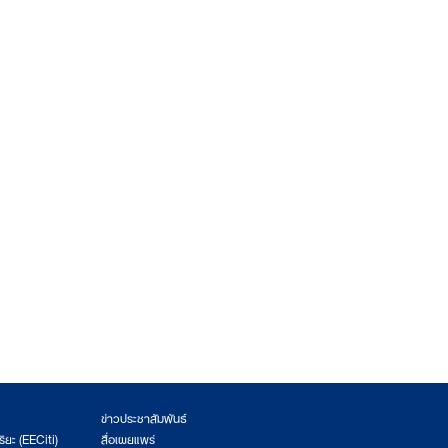
ข่าวประชาสัมพันธ์
ริยะ (EECiti)
สื่อเผยแพร่