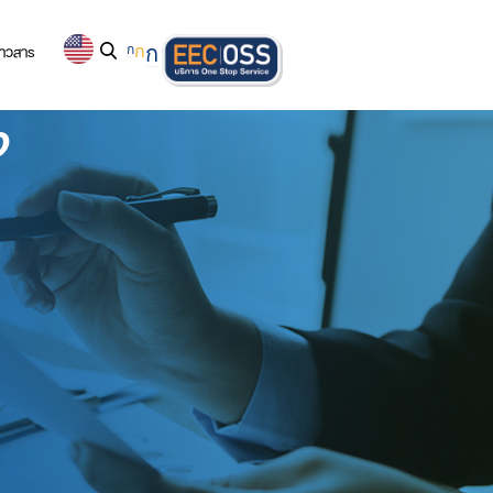
่าวสาร
ก
ก
ก
ง