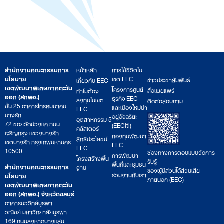
สำนักงานคณะกรรมการ
หน้าหลัก
การใช้ชีวิตใน
นโยบาย
เขต EEC
ข่าวประชาสัมพันธ์
เกี่ยวกับ EEC
เขตพัฒนาพิเศษภาคตะวัน
โครงการศูนย์
สื่อเผยแพร่
ทำไมต้อง
ออก (สกพอ.)
ธุรกิจ EEC
ลงทุนในเขต
ติดต่อสอบถาม
ชั้น 25 อาคารโทรคมนาคม
และเมืองใหม่น่า
EEC
บางรัก
อยู่อัจฉริยะ
อุตสาหกรรม 5
72 ซอยวัดม่วงแค ถนน
(EECiti)
คลัสเตอร์
เจริญกรุง แขวงบางรัก
กองทุนพัฒนา
สิทธิประโยชน์
เขตบางรัก กรุงเทพมหานคร
EEC
EEC
10500
ช่องทางการตอบแบบวัดการ
การพัฒนา
โครงสร้างพื้น
รับรู้
พื้นที่และชุมชน
สำนักงานคณะกรรมการ
ฐาน
ของผู้มีส่วนได้ส่วนเสีย
ร่วมงานกับเรา
นโยบาย
ภายนอก (EEC)
เขตพัฒนาพิเศษภาคตะวัน
ออก (สกพอ.) จังหวัดชลบุรี
อาคารนววิทย์บูรพา
วณิชย์ มหาวิทยาลัยบูรพา
169 ถนนลงหาดบางแสน