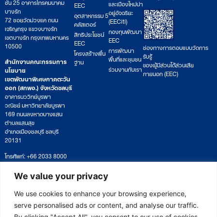
ชั้น 25 อาคารโทรคมนาคม
และเมืองใหม่น่า
EEC
บางรัก
อยู่อัจฉริยะ
อุตสาหกรรม 5
72 ซอยวัดม่วงแค ถนน
(EECiti)
คลัสเตอร์
เจริญกรุง แขวงบางรัก
กองทุนพัฒนา
สิทธิประโยชน์
เขตบางรัก กรุงเทพมหานคร
EEC
EEC
10500
ช่องทางการตอบแบบวัดการ
การพัฒนา
โครงสร้างพื้น
รับรู้
พื้นที่และชุมชน
สำนักงานคณะกรรมการ
ฐาน
ของผู้มีส่วนได้ส่วนเสีย
ร่วมงานกับเรา
นโยบาย
ภายนอก (EEC)
เขตพัฒนาพิเศษภาคตะวัน
ออก (สกพอ.) จังหวัดชลบุรี
อาคารนววิทย์บูรพา
วณิชย์ มหาวิทยาลัยบูรพา
169 ถนนลงหาดบางแสน
ตำบลแสนสุข
อำเภอเมืองชลบุรี ชลบุรี
20131
โทรศัพท์: +66 2033 8000
เวลาทำการ: จันทร์ – ศุกร์
09:00 – 17:00 น.
We value your privacy
ติดตามหนังสือหรือยื่นเอกสาร
saraban@eeco.or.th
We use cookies to enhance your browsing experience,
serve personalised ads or content, and analyse our traffic.
By clicking "Accept All", you consent to our use of cookies.