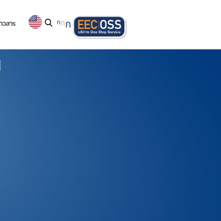
่าวสาร
ก
ก
ก
น