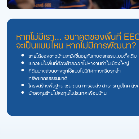
หากไม่มีเรา... อนาคตของพื้นที่ EE
จะเป็นแบบไหน หากไม่มีการพัฒนา?
รายได้ของชาวบ้านจะยังขึ้นอยู่กับเกษตรกรรมแบบดั้งเดิม
เยาวชนในพื้นที่ต้องย้ายออกไปหางานทําในเมืองใหญ่
ที่ดินบางส่วนอาจถูกใช้แบบไม่มีทิศทางหรือรุกลํ้า
ทรัพยากรธรรมชาติ
โครงสร้างพื้นฐาน เช่น ถนน การขนส่ง สาธารณูปโภค ยัง
นักลงทุนข้ามไปลงทุนในประเทศเพื่อนบ้าน