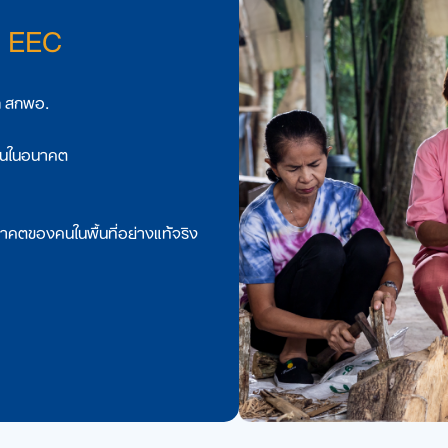
าก EEC
าก สกพอ.
างานในอนาคต
าคตของคนในพื้นที่อย่างแท้จริง