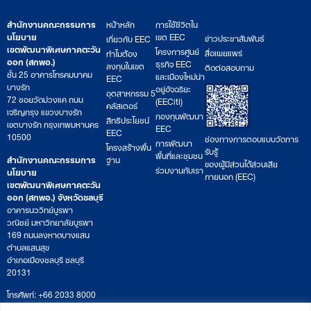
สำนักงานคณะกรรมการ
หน้าหลัก
การใช้ชีวิตใน
นโยบาย
เขต EEC
ข่าวประชาสัมพันธ์
เกี่ยวกับ EEC
เขตพัฒนาพิเศษภาคตะวัน
โครงการศูนย์
สื่อเผยแพร่
ทำไมต้อง
ออก (สกพอ.)
ธุรกิจ EEC
ลงทุนในเขต
ติดต่อสอบถาม
ชั้น 25 อาคารโทรคมนาคม
และเมืองใหม่น่า
EEC
บางรัก
อยู่อัจฉริยะ
อุตสาหกรรม 5
72 ซอยวัดม่วงแค ถนน
(EECiti)
คลัสเตอร์
เจริญกรุง แขวงบางรัก
กองทุนพัฒนา
สิทธิประโยชน์
เขตบางรัก กรุงเทพมหานคร
EEC
EEC
10500
ช่องทางการตอบแบบวัดการ
การพัฒนา
โครงสร้างพื้น
รับรู้
พื้นที่และชุมชน
สำนักงานคณะกรรมการ
ฐาน
ของผู้มีส่วนได้ส่วนเสีย
ร่วมงานกับเรา
นโยบาย
ภายนอก (EEC)
เขตพัฒนาพิเศษภาคตะวัน
ออก (สกพอ.) จังหวัดชลบุรี
อาคารนววิทย์บูรพา
วณิชย์ มหาวิทยาลัยบูรพา
169 ถนนลงหาดบางแสน
ตำบลแสนสุข
อำเภอเมืองชลบุรี ชลบุรี
20131
โทรศัพท์: +66 2033 8000
เวลาทำการ: จันทร์ – ศุกร์