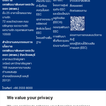
ข่าวประชาสัมพันธ์
เกี่ยวกับ EEC
เขตพัฒนาพิเศษภาคตะวัน
โครงการศูนย์
สื่อเผยแพร่
ทำไมต้อง
ออก (สกพอ.)
ธุรกิจ EEC
ลงทุนในเขต
ติดต่อสอบถาม
ชั้น 25 อาคารโทรคมนาคม
และเมืองใหม่น่า
EEC
บางรัก
อยู่อัจฉริยะ
อุตสาหกรรม 5
72 ซอยวัดม่วงแค ถนน
(EECiti)
คลัสเตอร์
เจริญกรุง แขวงบางรัก
กองทุนพัฒนา
สิทธิประโยชน์
เขตบางรัก กรุงเทพมหานคร
EEC
EEC
10500
ช่องทางการตอบแบบวัดการ
การพัฒนา
โครงสร้างพื้น
รับรู้
พื้นที่และชุมชน
สำนักงานคณะกรรมการ
ฐาน
ของผู้มีส่วนได้ส่วนเสีย
ร่วมงานกับเรา
นโยบาย
ภายนอก (EEC)
เขตพัฒนาพิเศษภาคตะวัน
ออก (สกพอ.) จังหวัดชลบุรี
อาคารนววิทย์บูรพา
วณิชย์ มหาวิทยาลัยบูรพา
169 ถนนลงหาดบางแสน
ตำบลแสนสุข
อำเภอเมืองชลบุรี ชลบุรี
20131
โทรศัพท์: +66 2033 8000
เวลาทำการ: จันทร์ – ศุกร์
09:00 – 17:00 น.
We value your privacy
ติดตามหนังสือหรือยื่นเอกสาร
saraban@eeco.or.th