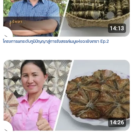
โครงการยกระดับภูมิปัญญาสู่การรังสรรค์เมนูแห่งฉะเชิงเทรา Ep.2