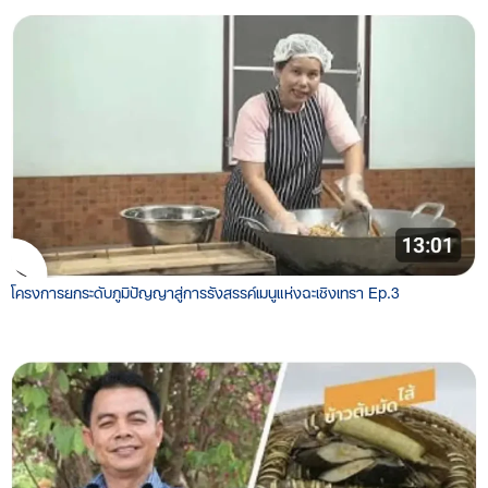
โครงการยกระดับภูมิปัญญาสู่การรังสรรค์เมนูแห่งฉะเชิงเทรา Ep.3