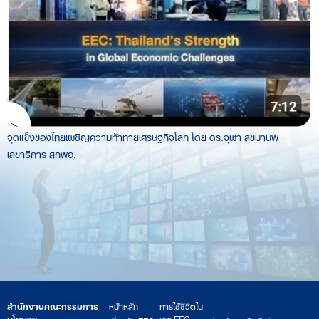
จุดแข็งของไทยเผชิญความท้าทายเศรษฐกิจโลก โดย ดร.จุฬา สุขมานพ
เลขาธิการ สกพอ.
สำนักงานคณะกรรมการ
หน้าหลัก
การใช้ชีวิตใน
นโยบาย
เขต EEC