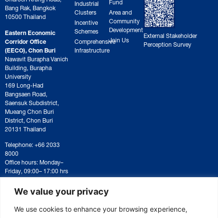
Fund
Industrial
Bang Rak, Bangkok
Clusters
Area and
10500 Thailand
Community
Incentive
Development
Schemes
Eastern Economic
External Stakeholder
Join Us
Corridor Office
Comprehensive
Perception Survey
(EECO), Chon Buri
Infrastructure
Nawavit Burapha Vanich
Building, Burapha
University
169 Long-Had
Bangsaen Road,
Saensuk Subdistrict,
Mueang Chon Buri
District, Chon Buri
20131 Thailand
Telephone: +66 2033
8000
Office hours: Monday–
Friday, 09:00– 17:00 hrs
For correspondence or
document submission,
We value your privacy
please contact:
saraban@eeco.or.th
We use cookies to enhance your browsing experience,