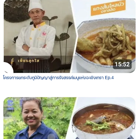
โครงการยกระดับภูมิปัญญาสู่การรังสรรค์เมนูแห่งฉะเชิงเทรา Ep.4