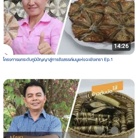
โครงการยกระดับภูมิปัญญาสู่การรังสรรค์เมนูแห่งฉะเชิงเทรา Ep.1