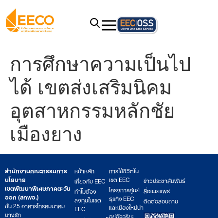
การศึกษาความเป็นไป
ได้ เขตส่งเสริมนิคม
อุตสาหกรรมหลักชัย
เมืองยาง
สำนักงานคณะกรรมการ
หน้าหลัก
การใช้ชีวิตใน
นโยบาย
เขต EEC
ข่าวประชาสัมพันธ์
เกี่ยวกับ EEC
เขตพัฒนาพิเศษภาคตะวัน
โครงการศูนย์
สื่อเผยแพร่
ทำไมต้อง
ออก (สกพอ.)
ธุรกิจ EEC
ลงทุนในเขต
ติดต่อสอบถาม
ชั้น 25 อาคารโทรคมนาคม
และเมืองใหม่น่า
EEC
บางรัก
อยู่อัจฉริยะ