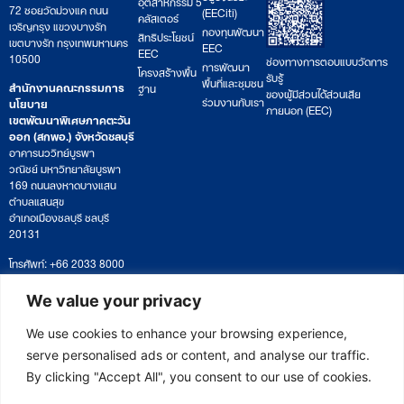
อุตสาหกรรม 5
72 ซอยวัดม่วงแค ถนน
(EECiti)
คลัสเตอร์
เจริญกรุง แขวงบางรัก
กองทุนพัฒนา
สิทธิประโยชน์
เขตบางรัก กรุงเทพมหานคร
EEC
EEC
10500
ช่องทางการตอบแบบวัดการ
การพัฒนา
โครงสร้างพื้น
รับรู้
พื้นที่และชุมชน
สำนักงานคณะกรรมการ
ฐาน
ของผู้มีส่วนได้ส่วนเสีย
ร่วมงานกับเรา
นโยบาย
ภายนอก (EEC)
เขตพัฒนาพิเศษภาคตะวัน
ออก (สกพอ.) จังหวัดชลบุรี
อาคารนววิทย์บูรพา
วณิชย์ มหาวิทยาลัยบูรพา
169 ถนนลงหาดบางแสน
ตำบลแสนสุข
อำเภอเมืองชลบุรี ชลบุรี
20131
โทรศัพท์: +66 2033 8000
เวลาทำการ: จันทร์ – ศุกร์
09:00 – 17:00 น.
We value your privacy
ติดตามหนังสือหรือยื่นเอกสาร
saraban@eeco.or.th
We use cookies to enhance your browsing experience,
serve personalised ads or content, and analyse our traffic.
By clicking "Accept All", you consent to our use of cookies.