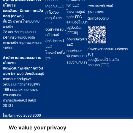
นโยบาย
เขต EEC
ข่าวประชาสัมพันธ์
เกี่ยวกับ EEC
เขตพัฒนาพิเศษภาคตะวัน
โครงการศูนย์
สื่อเผยแพร่
ทำไมต้อง
ออก (สกพอ.)
ธุรกิจ EEC
ลงทุนในเขต
ติดต่อสอบถาม
ชั้น 25 อาคารโทรคมนาคม
และเมืองใหม่น่า
EEC
บางรัก
อยู่อัจฉริยะ
อุตสาหกรรม 5
72 ซอยวัดม่วงแค ถนน
(EECiti)
คลัสเตอร์
เจริญกรุง แขวงบางรัก
กองทุนพัฒนา
สิทธิประโยชน์
เขตบางรัก กรุงเทพมหานคร
EEC
EEC
10500
ช่องทางการตอบแบบวัดการ
การพัฒนา
โครงสร้างพื้น
รับรู้
พื้นที่และชุมชน
สำนักงานคณะกรรมการ
ฐาน
ของผู้มีส่วนได้ส่วนเสีย
ร่วมงานกับเรา
นโยบาย
ภายนอก (EEC)
เขตพัฒนาพิเศษภาคตะวัน
ออก (สกพอ.) จังหวัดชลบุรี
อาคารนววิทย์บูรพา
วณิชย์ มหาวิทยาลัยบูรพา
169 ถนนลงหาดบางแสน
ตำบลแสนสุข
อำเภอเมืองชลบุรี ชลบุรี
20131
โทรศัพท์: +66 2033 8000
เวลาทำการ: จันทร์ – ศุกร์
09:00 – 17:00 น.
We value your privacy
ติดตามหนังสือหรือยื่นเอกสาร