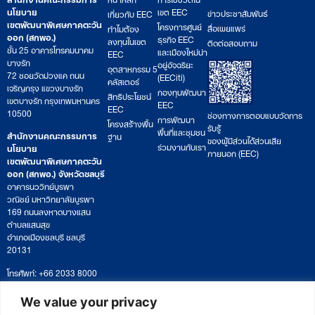
นโยบาย
เขต EEC
ข่าวประชาสัมพันธ์
เกี่ยวกับ EEC
เขตพัฒนาพิเศษภาคตะวัน
โครงการศูนย์
สื่อเผยแพร่
ทำไมต้อง
ออก (สกพอ.)
ธุรกิจ EEC
ลงทุนในเขต
ติดต่อสอบถาม
ชั้น 25 อาคารโทรคมนาคม
และเมืองใหม่น่า
EEC
บางรัก
อยู่อัจฉริยะ
อุตสาหกรรม 5
72 ซอยวัดม่วงแค ถนน
(EECiti)
คลัสเตอร์
เจริญกรุง แขวงบางรัก
กองทุนพัฒนา
สิทธิประโยชน์
เขตบางรัก กรุงเทพมหานคร
EEC
EEC
10500
ช่องทางการตอบแบบวัดการ
การพัฒนา
โครงสร้างพื้น
รับรู้
พื้นที่และชุมชน
สำนักงานคณะกรรมการ
ฐาน
ของผู้มีส่วนได้ส่วนเสีย
ร่วมงานกับเรา
นโยบาย
ภายนอก (EEC)
เขตพัฒนาพิเศษภาคตะวัน
ออก (สกพอ.) จังหวัดชลบุรี
อาคารนววิทย์บูรพา
วณิชย์ มหาวิทยาลัยบูรพา
169 ถนนลงหาดบางแสน
ตำบลแสนสุข
อำเภอเมืองชลบุรี ชลบุรี
20131
โทรศัพท์: +66 2033 8000
เวลาทำการ: จันทร์ – ศุกร์
09:00 – 17:00 น.
We value your privacy
ติดตามหนังสือหรือยื่นเอกสาร