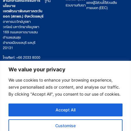
ฐาน
ของผู้มีส่วนได้ส่วนเสีย
ร่วมงานกับเรา
นโยบาย
ภายนอก (EEC)
เขตพัฒนาพิเศษภาคตะวัน
ออก (สกพอ.) จังหวัดชลบุรี
อาคารนววิทย์บูรพา
วณิชย์ มหาวิทยาลัยบูรพา
169 ถนนลงหาดบางแสน
ตำบลแสนสุข
อำเภอเมืองชลบุรี ชลบุรี
20131
โทรศัพท์: +66 2033 8000
เวลาทำการ: จันทร์ – ศุกร์
09:00 – 17:00 น.
We value your privacy
ติดตามหนังสือหรือยื่นเอกสาร
saraban@eeco.or.th
We use cookies to enhance your browsing experience,
serve personalised ads or content, and analyse our traffic.
By clicking "Accept All", you consent to our use of cookies.
Copyright © 2025 Eastern Economic Corridor Office (EECO)
Accept All
Customise