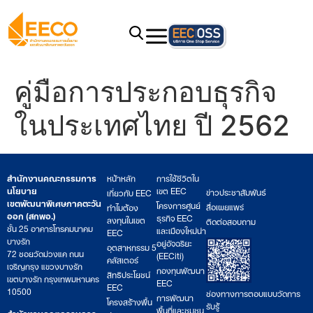
คู่มือการประกอบธุรกิจ
ในประเทศไทย ปี 2562
สำนักงานคณะกรรมการ
หน้าหลัก
การใช้ชีวิตใน
นโยบาย
เขต EEC
ข่าวประชาสัมพันธ์
เกี่ยวกับ EEC
เขตพัฒนาพิเศษภาคตะวัน
โครงการศูนย์
สื่อเผยแพร่
ทำไมต้อง
ออก (สกพอ.)
ธุรกิจ EEC
ลงทุนในเขต
ติดต่อสอบถาม
ชั้น 25 อาคารโทรคมนาคม
และเมืองใหม่น่า
EEC
บางรัก
อยู่อัจฉริยะ
อุตสาหกรรม 5
72 ซอยวัดม่วงแค ถนน
(EECiti)
คลัสเตอร์
เจริญกรุง แขวงบางรัก
กองทุนพัฒนา
สิทธิประโยชน์
เขตบางรัก กรุงเทพมหานคร
EEC
EEC
10500
ช่องทางการตอบแบบวัดการ
การพัฒนา
โครงสร้างพื้น
รับรู้
พื้นที่และชุมชน
สำนักงานคณะกรรมการ