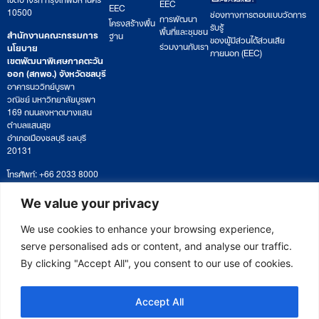
EEC
EEC
10500
ช่องทางการตอบแบบวัดการ
การพัฒนา
โครงสร้างพื้น
รับรู้
พื้นที่และชุมชน
สำนักงานคณะกรรมการ
ฐาน
ของผู้มีส่วนได้ส่วนเสีย
ร่วมงานกับเรา
นโยบาย
ภายนอก (EEC)
เขตพัฒนาพิเศษภาคตะวัน
ออก (สกพอ.) จังหวัดชลบุรี
อาคารนววิทย์บูรพา
วณิชย์ มหาวิทยาลัยบูรพา
169 ถนนลงหาดบางแสน
ตำบลแสนสุข
อำเภอเมืองชลบุรี ชลบุรี
20131
โทรศัพท์: +66 2033 8000
เวลาทำการ: จันทร์ – ศุกร์
09:00 – 17:00 น.
We value your privacy
ติดตามหนังสือหรือยื่นเอกสาร
saraban@eeco.or.th
We use cookies to enhance your browsing experience,
serve personalised ads or content, and analyse our traffic.
By clicking "Accept All", you consent to our use of cookies.
Copyright © 2025 Eastern Economic Corridor Office (EECO)
Accept All