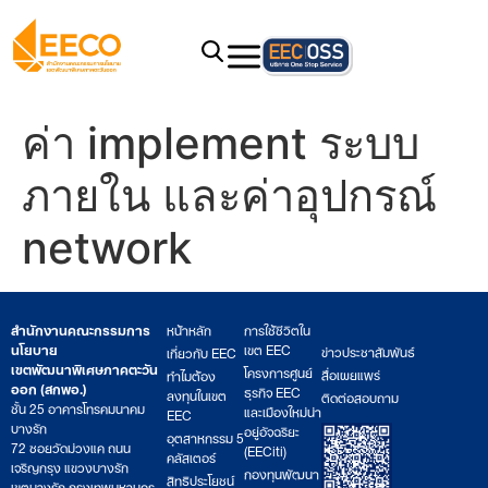
ค่า implement ระบบ
ภายใน และค่าอุปกรณ์
network
สำนักงานคณะกรรมการ
หน้าหลัก
การใช้ชีวิตใน
นโยบาย
เขต EEC
ข่าวประชาสัมพันธ์
เกี่ยวกับ EEC
เขตพัฒนาพิเศษภาคตะวัน
โครงการศูนย์
สื่อเผยแพร่
ทำไมต้อง
ออก (สกพอ.)
ธุรกิจ EEC
ลงทุนในเขต
ติดต่อสอบถาม
ชั้น 25 อาคารโทรคมนาคม
และเมืองใหม่น่า
EEC
บางรัก
อยู่อัจฉริยะ
อุตสาหกรรม 5
72 ซอยวัดม่วงแค ถนน
(EECiti)
คลัสเตอร์
เจริญกรุง แขวงบางรัก
กองทุนพัฒนา
สิทธิประโยชน์
เขตบางรัก กรุงเทพมหานคร