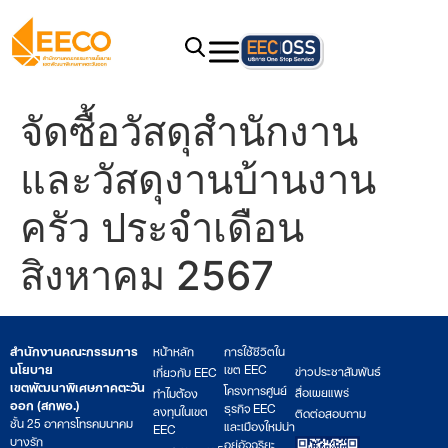
จัดซื้อวัสดุสำนักงาน
และวัสดุงานบ้านงาน
ครัว ประจำเดือน
สิงหาคม 2567
สำนักงานคณะกรรมการ
หน้าหลัก
การใช้ชีวิตใน
นโยบาย
เขต EEC
ข่าวประชาสัมพันธ์
เกี่ยวกับ EEC
เขตพัฒนาพิเศษภาคตะวัน
โครงการศูนย์
สื่อเผยแพร่
ทำไมต้อง
ออก (สกพอ.)
ธุรกิจ EEC
ลงทุนในเขต
ติดต่อสอบถาม
ชั้น 25 อาคารโทรคมนาคม
และเมืองใหม่น่า
EEC
บางรัก
อยู่อัจฉริยะ