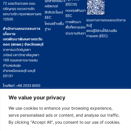
อุตสาหกรรม 5
72 ซอยวัดม่วงแค ถนน
(EECiti)
คลัสเตอร์
เจริญกรุง แขวงบางรัก
กองทุนพัฒนา
สิทธิประโยชน์
เขตบางรัก กรุงเทพมหานคร
EEC
EEC
10500
ช่องทางการตอบแบบวัดการ
การพัฒนา
โครงสร้างพื้น
รับรู้
พื้นที่และชุมชน
สำนักงานคณะกรรมการ
ฐาน
ของผู้มีส่วนได้ส่วนเสีย
ร่วมงานกับเรา
นโยบาย
ภายนอก (EEC)
เขตพัฒนาพิเศษภาคตะวัน
ออก (สกพอ.) จังหวัดชลบุรี
อาคารนววิทย์บูรพา
วณิชย์ มหาวิทยาลัยบูรพา
169 ถนนลงหาดบางแสน
ตำบลแสนสุข
อำเภอเมืองชลบุรี ชลบุรี
20131
โทรศัพท์: +66 2033 8000
เวลาทำการ: จันทร์ – ศุกร์
09:00 – 17:00 น.
We value your privacy
ติดตามหนังสือหรือยื่นเอกสาร
saraban@eeco.or.th
We use cookies to enhance your browsing experience,
serve personalised ads or content, and analyse our traffic.
By clicking "Accept All", you consent to our use of cookies.