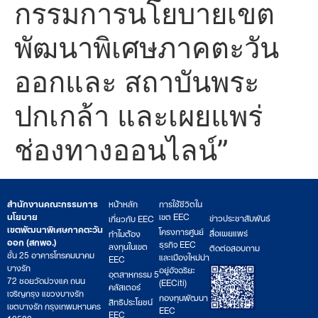
กรรมการนโยบายเขต
พัฒนาพิเศษภาคตะวัน
ออกและ สถาบันพระ
ปกเกล้า และเผยแพร่
ช่องทางออนไลน์”
สำนักงานคณะกรรมการ
หน้าหลัก
การใช้ชีวิตใน
นโยบาย
เขต EEC
ข่าวประชาสัมพันธ์
เกี่ยวกับ EEC
เขตพัฒนาพิเศษภาคตะวัน
โครงการศูนย์
สื่อเผยแพร่
ทำไมต้อง
ออก (สกพอ.)
ธุรกิจ EEC
ลงทุนในเขต
ติดต่อสอบถาม
ชั้น 25 อาคารโทรคมนาคม
และเมืองใหม่น่า
EEC
บางรัก
อยู่อัจฉริยะ
อุตสาหกรรม 5
72 ซอยวัดม่วงแค ถนน
(EECiti)
คลัสเตอร์
เจริญกรุง แขวงบางรัก
กองทุนพัฒนา
สิทธิประโยชน์
เขตบางรัก กรุงเทพมหานคร
EEC
EEC
10500