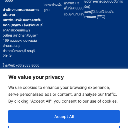
ช่องทางการตอบแบบวัดการ
การพัฒนา
โครงสร้างพื้น
รับรู้
พื้นที่และชุมชน
สำนักงานคณะกรรมการ
ฐาน
ของผู้มีส่วนได้ส่วนเสีย
ร่วมงานกับเรา
นโยบาย
ภายนอก (EEC)
เขตพัฒนาพิเศษภาคตะวัน
ออก (สกพอ.) จังหวัดชลบุรี
อาคารนววิทย์บูรพา
วณิชย์ มหาวิทยาลัยบูรพา
169 ถนนลงหาดบางแสน
ตำบลแสนสุข
อำเภอเมืองชลบุรี ชลบุรี
20131
โทรศัพท์: +66 2033 8000
เวลาทำการ: จันทร์ – ศุกร์
09:00 – 17:00 น.
We value your privacy
ติดตามหนังสือหรือยื่นเอกสาร
saraban@eeco.or.th
We use cookies to enhance your browsing experience,
serve personalised ads or content, and analyse our traffic.
By clicking "Accept All", you consent to our use of cookies.
Copyright © 2025 Eastern Economic Corridor Office (EECO)
Accept All