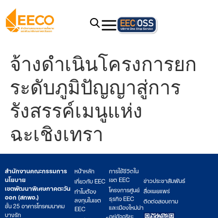
จ้างดำเนินโครงการยก
ระดับภูมิปัญญาสู่การ
รังสรรค์เมนูแห่ง
ฉะเชิงเทรา
สำนักงานคณะกรรมการ
หน้าหลัก
การใช้ชีวิตใน
นโยบาย
เขต EEC
ข่าวประชาสัมพันธ์
เกี่ยวกับ EEC
เขตพัฒนาพิเศษภาคตะวัน
โครงการศูนย์
สื่อเผยแพร่
ทำไมต้อง
ออก (สกพอ.)
ธุรกิจ EEC
ลงทุนในเขต
ติดต่อสอบถาม
ชั้น 25 อาคารโทรคมนาคม
และเมืองใหม่น่า
EEC
บางรัก
อยู่อัจฉริยะ