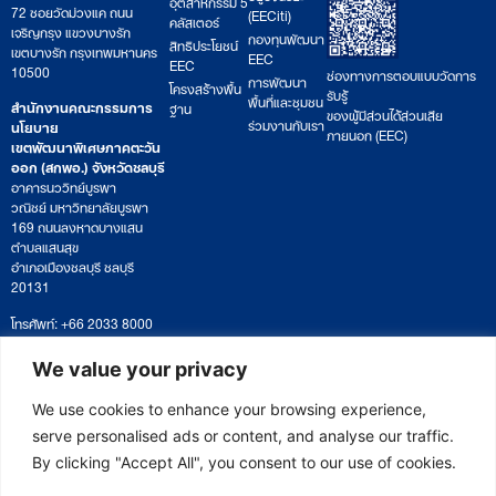
อุตสาหกรรม 5
72 ซอยวัดม่วงแค ถนน
(EECiti)
คลัสเตอร์
เจริญกรุง แขวงบางรัก
กองทุนพัฒนา
สิทธิประโยชน์
เขตบางรัก กรุงเทพมหานคร
EEC
EEC
10500
ช่องทางการตอบแบบวัดการ
การพัฒนา
โครงสร้างพื้น
รับรู้
พื้นที่และชุมชน
สำนักงานคณะกรรมการ
ฐาน
ของผู้มีส่วนได้ส่วนเสีย
ร่วมงานกับเรา
นโยบาย
ภายนอก (EEC)
เขตพัฒนาพิเศษภาคตะวัน
ออก (สกพอ.) จังหวัดชลบุรี
อาคารนววิทย์บูรพา
วณิชย์ มหาวิทยาลัยบูรพา
169 ถนนลงหาดบางแสน
ตำบลแสนสุข
อำเภอเมืองชลบุรี ชลบุรี
20131
โทรศัพท์: +66 2033 8000
เวลาทำการ: จันทร์ – ศุกร์
09:00 – 17:00 น.
We value your privacy
ติดตามหนังสือหรือยื่นเอกสาร
saraban@eeco.or.th
We use cookies to enhance your browsing experience,
serve personalised ads or content, and analyse our traffic.
By clicking "Accept All", you consent to our use of cookies.