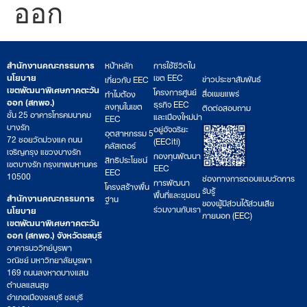
ออก
สำนักงานคณะกรรมการ
หน้าหลัก
การใช้ชีวิตใน
นโยบาย
เขต EEC
ข่าวประชาสัมพันธ์
เกี่ยวกับ EEC
เขตพัฒนาพิเศษภาคตะวัน
โครงการศูนย์
สื่อเผยแพร่
ทำไมต้อง
ออก (สกพอ.)
ธุรกิจ EEC
ลงทุนในเขต
ติดต่อสอบถาม
ชั้น 25 อาคารโทรคมนาคม
และเมืองใหม่น่า
EEC
บางรัก
อยู่อัจฉริยะ
อุตสาหกรรม 5
72 ซอยวัดม่วงแค ถนน
(EECiti)
คลัสเตอร์
เจริญกรุง แขวงบางรัก
กองทุนพัฒนา
สิทธิประโยชน์
เขตบางรัก กรุงเทพมหานคร
EEC
EEC
10500
ช่องทางการตอบแบบวัดการ
การพัฒนา
โครงสร้างพื้น
รับรู้
พื้นที่และชุมชน
สำนักงานคณะกรรมการ
ฐาน
ของผู้มีส่วนได้ส่วนเสีย
ร่วมงานกับเรา
นโยบาย
ภายนอก (EEC)
เขตพัฒนาพิเศษภาคตะวัน
ออก (สกพอ.) จังหวัดชลบุรี
อาคารนววิทย์บูรพา
วณิชย์ มหาวิทยาลัยบูรพา
169 ถนนลงหาดบางแสน
ตำบลแสนสุข
อำเภอเมืองชลบุรี ชลบุรี