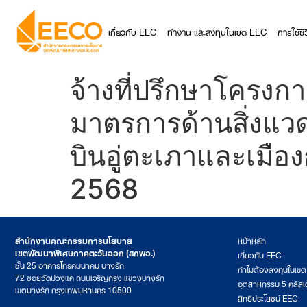
เกี่ยวกับ EEC
ทำงาน และลงทุนในเขต EEC
การใช้ช
จ้างที่ปรึกษาโครงก
มาตรการด้านสิ่งแ
บินอู่ตะเภาและเมื
2568
สำนักงานคณะกรรมการนโยบาย
หน้าหลัก
เขตพัฒนาพิเศษภาคตะวันออก (สกพอ.)
เกี่ยวกับ EEC
ชั้น 25 อาคารโทรคมนาคม บางรัก
ทำไมต้องลงทุนในเข
72 ซอยวัดม่วงแค ถนนเจริญกรุง แขวงบางรัก
อุตสาหกรรม 5 คลัสเ
เขตบางรัก กรุงเทพมหานคร 10500
สิทธิประโยชน์ EEC