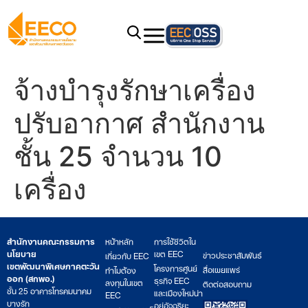
จ้างบำรุงรักษาเครื่อง
ปรับอากาศ สำนักงาน
ชั้น 25 จำนวน 10
เครื่อง
สำนักงานคณะกรรมการ
หน้าหลัก
การใช้ชีวิตใน
นโยบาย
เขต EEC
ข่าวประชาสัมพันธ์
เกี่ยวกับ EEC
เขตพัฒนาพิเศษภาคตะวัน
โครงการศูนย์
สื่อเผยแพร่
ทำไมต้อง
ออก (สกพอ.)
ธุรกิจ EEC
ลงทุนในเขต
ติดต่อสอบถาม
ชั้น 25 อาคารโทรคมนาคม
และเมืองใหม่น่า
EEC
บางรัก
อยู่อัจฉริยะ