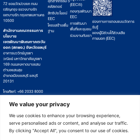
อุตสาหกรรม 5
72 ซอยวัดม่วงแค ถนน
(EECiti)
คลัสเตอร์
เจริญกรุง แขวงบางรัก
กองทุนพัฒนา
สิทธิประโยชน์
เขตบางรัก กรุงเทพมหานคร
EEC
EEC
10500
ช่องทางการตอบแบบวัดการ
การพัฒนา
โครงสร้างพื้น
รับรู้
พื้นที่และชุมชน
สำนักงานคณะกรรมการ
ฐาน
ของผู้มีส่วนได้ส่วนเสีย
ร่วมงานกับเรา
นโยบาย
ภายนอก (EEC)
เขตพัฒนาพิเศษภาคตะวัน
ออก (สกพอ.) จังหวัดชลบุรี
อาคารนววิทย์บูรพา
วณิชย์ มหาวิทยาลัยบูรพา
169 ถนนลงหาดบางแสน
ตำบลแสนสุข
อำเภอเมืองชลบุรี ชลบุรี
20131
โทรศัพท์: +66 2033 8000
เวลาทำการ: จันทร์ – ศุกร์
09:00 – 17:00 น.
We value your privacy
ติดตามหนังสือหรือยื่นเอกสาร
saraban@eeco.or.th
We use cookies to enhance your browsing experience,
serve personalised ads or content, and analyse our traffic.
By clicking "Accept All", you consent to our use of cookies.