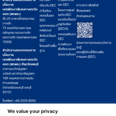
นโยบาย
เขต EEC
ข่าวประชาสัมพันธ์
เกี่ยวกับ EEC
เขตพัฒนาพิเศษภาคตะวัน
โครงการศูนย์
สื่อเผยแพร่
ทำไมต้อง
ออก (สกพอ.)
ธุรกิจ EEC
ลงทุนในเขต
ติดต่อสอบถาม
ชั้น 25 อาคารโทรคมนาคม
และเมืองใหม่น่า
EEC
บางรัก
อยู่อัจฉริยะ
อุตสาหกรรม 5
72 ซอยวัดม่วงแค ถนน
(EECiti)
คลัสเตอร์
เจริญกรุง แขวงบางรัก
กองทุนพัฒนา
สิทธิประโยชน์
เขตบางรัก กรุงเทพมหานคร
EEC
EEC
10500
ช่องทางการตอบแบบวัดการ
การพัฒนา
โครงสร้างพื้น
รับรู้
พื้นที่และชุมชน
สำนักงานคณะกรรมการ
ฐาน
ของผู้มีส่วนได้ส่วนเสีย
ร่วมงานกับเรา
นโยบาย
ภายนอก (EEC)
เขตพัฒนาพิเศษภาคตะวัน
ออก (สกพอ.) จังหวัดชลบุรี
อาคารนววิทย์บูรพา
วณิชย์ มหาวิทยาลัยบูรพา
169 ถนนลงหาดบางแสน
ตำบลแสนสุข
อำเภอเมืองชลบุรี ชลบุรี
20131
โทรศัพท์: +66 2033 8000
เวลาทำการ: จันทร์ – ศุกร์
09:00 – 17:00 น.
We value your privacy
ติดตามหนังสือหรือยื่นเอกสาร