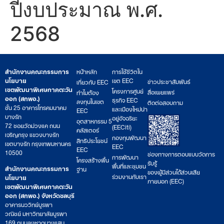
ปีงบประมาณ พ.ศ.
2568
สำนักงานคณะกรรมการ
หน้าหลัก
การใช้ชีวิตใน
นโยบาย
เขต EEC
ข่าวประชาสัมพันธ์
เกี่ยวกับ EEC
เขตพัฒนาพิเศษภาคตะวัน
โครงการศูนย์
สื่อเผยแพร่
ทำไมต้อง
ออก (สกพอ.)
ธุรกิจ EEC
ลงทุนในเขต
ติดต่อสอบถาม
ชั้น 25 อาคารโทรคมนาคม
และเมืองใหม่น่า
EEC
บางรัก
อยู่อัจฉริยะ
อุตสาหกรรม 5
72 ซอยวัดม่วงแค ถนน
(EECiti)
คลัสเตอร์
เจริญกรุง แขวงบางรัก
กองทุนพัฒนา
สิทธิประโยชน์
เขตบางรัก กรุงเทพมหานคร
EEC
EEC
10500
ช่องทางการตอบแบบวัดการ
การพัฒนา
โครงสร้างพื้น
รับรู้
พื้นที่และชุมชน
สำนักงานคณะกรรมการ
ฐาน
ของผู้มีส่วนได้ส่วนเสีย
ร่วมงานกับเรา
นโยบาย
ภายนอก (EEC)
เขตพัฒนาพิเศษภาคตะวัน
ออก (สกพอ.) จังหวัดชลบุรี
อาคารนววิทย์บูรพา
วณิชย์ มหาวิทยาลัยบูรพา
169 ถนนลงหาดบางแสน