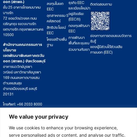
ออก (สกพอ.)
ธุรกิจ EEC
ลงทุนในเขต
ติดต่อสอบถาม
ชั้น 25 อาคารโทรคมนาคม
และเมืองใหม่น่า
EEC
บางรัก
อยู่อัจฉริยะ
อุตสาหกรรม 5
72 ซอยวัดม่วงแค ถนน
(EECiti)
คลัสเตอร์
เจริญกรุง แขวงบางรัก
กองทุนพัฒนา
สิทธิประโยชน์
เขตบางรัก กรุงเทพมหานคร
EEC
EEC
10500
ช่องทางการตอบแบบวัดการ
การพัฒนา
โครงสร้างพื้น
รับรู้
พื้นที่และชุมชน
สำนักงานคณะกรรมการ
ฐาน
ของผู้มีส่วนได้ส่วนเสีย
ร่วมงานกับเรา
นโยบาย
ภายนอก (EEC)
เขตพัฒนาพิเศษภาคตะวัน
ออก (สกพอ.) จังหวัดชลบุรี
อาคารนววิทย์บูรพา
วณิชย์ มหาวิทยาลัยบูรพา
169 ถนนลงหาดบางแสน
ตำบลแสนสุข
อำเภอเมืองชลบุรี ชลบุรี
20131
โทรศัพท์: +66 2033 8000
เวลาทำการ: จันทร์ – ศุกร์
09:00 – 17:00 น.
We value your privacy
ติดตามหนังสือหรือยื่นเอกสาร
saraban@eeco.or.th
We use cookies to enhance your browsing experience,
serve personalised ads or content, and analyse our traffic.