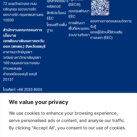
อุตสาหกรรม 5
72 ซอยวัดม่วงแค ถนน
(EECiti)
คลัสเตอร์
เจริญกรุง แขวงบางรัก
กองทุนพัฒนา
สิทธิประโยชน์
เขตบางรัก กรุงเทพมหานคร
EEC
EEC
10500
ช่องทางการตอบแบบวัดการ
การพัฒนา
โครงสร้างพื้น
รับรู้
พื้นที่และชุมชน
สำนักงานคณะกรรมการ
ฐาน
ของผู้มีส่วนได้ส่วนเสีย
ร่วมงานกับเรา
นโยบาย
ภายนอก (EEC)
เขตพัฒนาพิเศษภาคตะวัน
ออก (สกพอ.) จังหวัดชลบุรี
อาคารนววิทย์บูรพา
วณิชย์ มหาวิทยาลัยบูรพา
169 ถนนลงหาดบางแสน
ตำบลแสนสุข
อำเภอเมืองชลบุรี ชลบุรี
20131
โทรศัพท์: +66 2033 8000
เวลาทำการ: จันทร์ – ศุกร์
09:00 – 17:00 น.
We value your privacy
ติดตามหนังสือหรือยื่นเอกสาร
saraban@eeco.or.th
We use cookies to enhance your browsing experience,
serve personalised ads or content, and analyse our traffic.
By clicking "Accept All", you consent to our use of cookies.