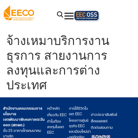
จ้างเหมาบริการงาน
ธุรการ สายงานการ
ลงทุนและการต่าง
ประเทศ
สำนักงานคณะกรรมการ
หน้าหลัก
การใช้ชีวิตใน
นโยบาย
เขต EEC
ข่าวประชาสัมพันธ์
เกี่ยวกับ EEC
เขตพัฒนาพิเศษภาคตะวัน
โครงการศูนย์
สื่อเผยแพร่
ทำไมต้อง
ออก (สกพอ.)
ธุรกิจ EEC
ลงทุนในเขต
ติดต่อสอบถาม
ชั้น 25 อาคารโทรคมนาคม
และเมืองใหม่น่า
EEC
บางรัก
อยู่อัจฉริยะ