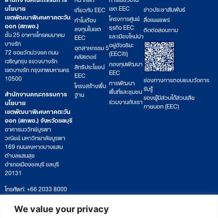
นโยบาย
เขต EEC
ข่าวประชาสัมพันธ์
เกี่ยวกับ EEC
เขตพัฒนาพิเศษภาคตะวัน
โครงการศูนย์
สื่อเผยแพร่
ทำไมต้อง
ออก (สกพอ.)
ธุรกิจ EEC
ลงทุนในเขต
ติดต่อสอบถาม
ชั้น 25 อาคารโทรคมนาคม
และเมืองใหม่น่า
EEC
บางรัก
อยู่อัจฉริยะ
อุตสาหกรรม 5
72 ซอยวัดม่วงแค ถนน
(EECiti)
คลัสเตอร์
เจริญกรุง แขวงบางรัก
กองทุนพัฒนา
สิทธิประโยชน์
เขตบางรัก กรุงเทพมหานคร
EEC
EEC
10500
ช่องทางการตอบแบบวัดการ
การพัฒนา
โครงสร้างพื้น
รับรู้
พื้นที่และชุมชน
สำนักงานคณะกรรมการ
ฐาน
ของผู้มีส่วนได้ส่วนเสีย
ร่วมงานกับเรา
นโยบาย
ภายนอก (EEC)
เขตพัฒนาพิเศษภาคตะวัน
ออก (สกพอ.) จังหวัดชลบุรี
อาคารนววิทย์บูรพา
วณิชย์ มหาวิทยาลัยบูรพา
169 ถนนลงหาดบางแสน
ตำบลแสนสุข
อำเภอเมืองชลบุรี ชลบุรี
20131
โทรศัพท์: +66 2033 8000
เวลาทำการ: จันทร์ – ศุกร์
09:00 – 17:00 น.
We value your privacy
ติดตามหนังสือหรือยื่นเอกสาร