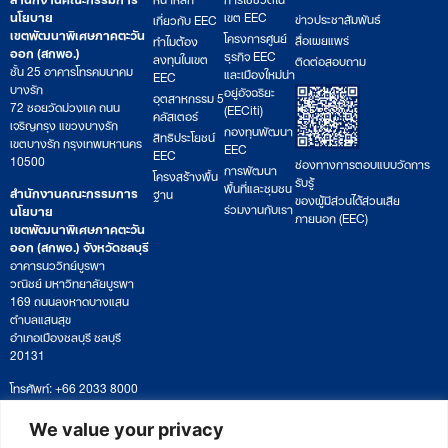
นโยบาย
เขต EEC
ข่าวประชาสัมพันธ์
เกี่ยวกับ EEC
เขตพัฒนาพิเศษภาคตะวัน
โครงการศูนย์
สื่อเผยแพร่
ทำไมต้อง
ออก (สกพอ.)
ธุรกิจ EEC
ลงทุนในเขต
ติดต่อสอบถาม
ชั้น 25 อาคารโทรคมนาคม
และเมืองใหม่น่า
EEC
บางรัก
อยู่อัจฉริยะ
อุตสาหกรรม 5
72 ซอยวัดม่วงแค ถนน
(EECiti)
คลัสเตอร์
เจริญกรุง แขวงบางรัก
กองทุนพัฒนา
สิทธิประโยชน์
เขตบางรัก กรุงเทพมหานคร
EEC
EEC
10500
ช่องทางการตอบแบบวัดการ
การพัฒนา
โครงสร้างพื้น
รับรู้
พื้นที่และชุมชน
สำนักงานคณะกรรมการ
ฐาน
ของผู้มีส่วนได้ส่วนเสีย
ร่วมงานกับเรา
นโยบาย
ภายนอก (EEC)
เขตพัฒนาพิเศษภาคตะวัน
ออก (สกพอ.) จังหวัดชลบุรี
อาคารนววิทย์บูรพา
วณิชย์ มหาวิทยาลัยบูรพา
169 ถนนลงหาดบางแสน
ตำบลแสนสุข
อำเภอเมืองชลบุรี ชลบุรี
20131
โทรศัพท์: +66 2033 8000
เวลาทำการ: จันทร์ – ศุกร์
09:00 – 17:00 น.
We value your privacy
ติดตามหนังสือหรือยื่นเอกสาร