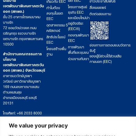
ข่าวประชาสัมพันธ์
เกี่ยวกับ EEC
เขตพัฒนาพิเศษภาคตะวัน
โครงการศูนย์
สื่อเผยแพร่
ทำไมต้อง
ออก (สกพอ.)
ธุรกิจ EEC
ลงทุนในเขต
ติดต่อสอบถาม
ชั้น 25 อาคารโทรคมนาคม
และเมืองใหม่น่า
EEC
บางรัก
อยู่อัจฉริยะ
อุตสาหกรรม 5
72 ซอยวัดม่วงแค ถนน
(EECiti)
คลัสเตอร์
เจริญกรุง แขวงบางรัก
กองทุนพัฒนา
สิทธิประโยชน์
เขตบางรัก กรุงเทพมหานคร
EEC
EEC
10500
ช่องทางการตอบแบบวัดการ
การพัฒนา
โครงสร้างพื้น
รับรู้
พื้นที่และชุมชน
สำนักงานคณะกรรมการ
ฐาน
ของผู้มีส่วนได้ส่วนเสีย
ร่วมงานกับเรา
นโยบาย
ภายนอก (EEC)
เขตพัฒนาพิเศษภาคตะวัน
ออก (สกพอ.) จังหวัดชลบุรี
อาคารนววิทย์บูรพา
วณิชย์ มหาวิทยาลัยบูรพา
169 ถนนลงหาดบางแสน
ตำบลแสนสุข
อำเภอเมืองชลบุรี ชลบุรี
20131
โทรศัพท์: +66 2033 8000
เวลาทำการ: จันทร์ – ศุกร์
09:00 – 17:00 น.
We value your privacy
ติดตามหนังสือหรือยื่นเอกสาร
saraban@eeco.or.th