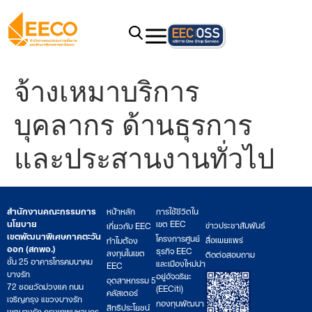
จ้างเหมาบริการ
บุคลากร ด้านธุรการ
และประสานงานทั่วไป
สำนักงานคณะกรรมการ
หน้าหลัก
การใช้ชีวิตใน
นโยบาย
เขต EEC
ข่าวประชาสัมพันธ์
เกี่ยวกับ EEC
เขตพัฒนาพิเศษภาคตะวัน
โครงการศูนย์
สื่อเผยแพร่
ทำไมต้อง
ออก (สกพอ.)
ธุรกิจ EEC
ลงทุนในเขต
ติดต่อสอบถาม
ชั้น 25 อาคารโทรคมนาคม
และเมืองใหม่น่า
EEC
บางรัก
อยู่อัจฉริยะ
อุตสาหกรรม 5
72 ซอยวัดม่วงแค ถนน
(EECiti)
คลัสเตอร์
เจริญกรุง แขวงบางรัก
กองทุนพัฒนา
สิทธิประโยชน์
เขตบางรัก กรุงเทพมหานคร