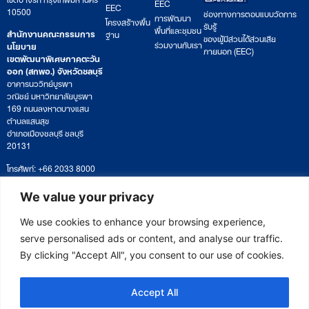
EEC
EEC
10500
ช่องทางการตอบแบบวัดการ
การพัฒนา
โครงสร้างพื้น
รับรู้
พื้นที่และชุมชน
สำนักงานคณะกรรมการ
ฐาน
ของผู้มีส่วนได้ส่วนเสีย
ร่วมงานกับเรา
นโยบาย
ภายนอก (EEC)
เขตพัฒนาพิเศษภาคตะวัน
ออก (สกพอ.) จังหวัดชลบุรี
อาคารนววิทย์บูรพา
วณิชย์ มหาวิทยาลัยบูรพา
169 ถนนลงหาดบางแสน
ตำบลแสนสุข
อำเภอเมืองชลบุรี ชลบุรี
20131
โทรศัพท์: +66 2033 8000
เวลาทำการ: จันทร์ – ศุกร์
09:00 – 17:00 น.
We value your privacy
ติดตามหนังสือหรือยื่นเอกสาร
saraban@eeco.or.th
We use cookies to enhance your browsing experience,
serve personalised ads or content, and analyse our traffic.
By clicking "Accept All", you consent to our use of cookies.
Copyright © 2025 Eastern Economic Corridor Office (EECO)
Accept All