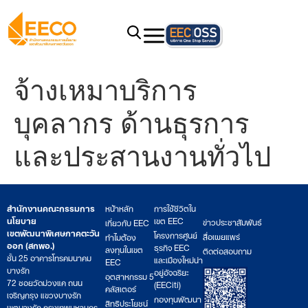
จ้างเหมาบริการ
บุคลากร ด้านธุรการ
และประสานงานทั่วไป
สำนักงานคณะกรรมการ
หน้าหลัก
การใช้ชีวิตใน
นโยบาย
เขต EEC
ข่าวประชาสัมพันธ์
เกี่ยวกับ EEC
เขตพัฒนาพิเศษภาคตะวัน
โครงการศูนย์
สื่อเผยแพร่
ทำไมต้อง
ออก (สกพอ.)
ธุรกิจ EEC
ลงทุนในเขต
ติดต่อสอบถาม
ชั้น 25 อาคารโทรคมนาคม
และเมืองใหม่น่า
EEC
บางรัก
อยู่อัจฉริยะ
อุตสาหกรรม 5
72 ซอยวัดม่วงแค ถนน
(EECiti)
คลัสเตอร์
เจริญกรุง แขวงบางรัก
กองทุนพัฒนา
สิทธิประโยชน์
เขตบางรัก กรุงเทพมหานคร