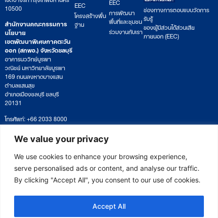
EEC
EEC
10500
ช่องทางการตอบแบบวัดการ
การพัฒนา
โครงสร้างพื้น
รับรู้
พื้นที่และชุมชน
สำนักงานคณะกรรมการ
ฐาน
ของผู้มีส่วนได้ส่วนเสีย
ร่วมงานกับเรา
นโยบาย
ภายนอก (EEC)
เขตพัฒนาพิเศษภาคตะวัน
ออก (สกพอ.) จังหวัดชลบุรี
อาคารนววิทย์บูรพา
วณิชย์ มหาวิทยาลัยบูรพา
169 ถนนลงหาดบางแสน
ตำบลแสนสุข
อำเภอเมืองชลบุรี ชลบุรี
20131
โทรศัพท์: +66 2033 8000
เวลาทำการ: จันทร์ – ศุกร์
09:00 – 17:00 น.
We value your privacy
ติดตามหนังสือหรือยื่นเอกสาร
saraban@eeco.or.th
We use cookies to enhance your browsing experience,
serve personalised ads or content, and analyse our traffic.
By clicking "Accept All", you consent to our use of cookies.
Copyright © 2025 Eastern Economic Corridor Office (EECO)
Accept All