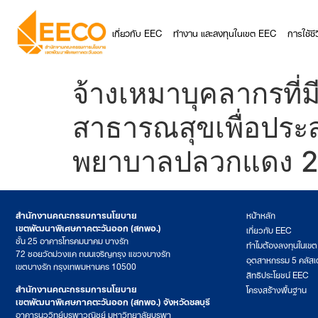
เกี่ยวกับ EEC
ทำงาน และลงทุนในเขต EEC
การใช้ช
จ้างเหมาบุคลากรที
สาธารณสุขเพื่อปร
พยาบาลปลวกแดง 
สำนักงานคณะกรรมการนโยบาย
หน้าหลัก
เขตพัฒนาพิเศษภาคตะวันออก (สกพอ.)
เกี่ยวกับ EEC
ชั้น 25 อาคารโทรคมนาคม บางรัก
ทำไมต้องลงทุนในเข
72 ซอยวัดม่วงแค ถนนเจริญกรุง แขวงบางรัก
อุตสาหกรรม 5 คลัสเ
เขตบางรัก กรุงเทพมหานคร 10500
สิทธิประโยชน์ EEC
สำนักงานคณะกรรมการนโยบาย
โครงสร้างพื้นฐาน
เขตพัฒนาพิเศษภาคตะวันออก (สกพอ.) จังหวัดชลบุรี
อาคารนววิทย์บูรพาวณิชย์ มหาวิทยาลัยบูรพา