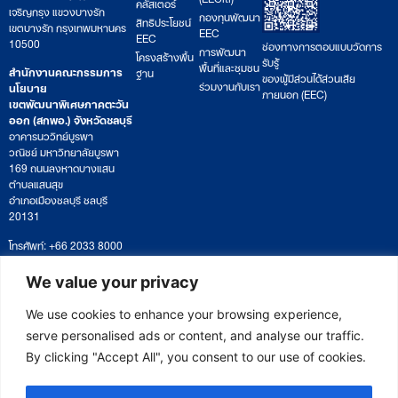
คลัสเตอร์
เจริญกรุง แขวงบางรัก
กองทุนพัฒนา
สิทธิประโยชน์
เขตบางรัก กรุงเทพมหานคร
EEC
EEC
10500
ช่องทางการตอบแบบวัดการ
การพัฒนา
โครงสร้างพื้น
รับรู้
พื้นที่และชุมชน
สำนักงานคณะกรรมการ
ฐาน
ของผู้มีส่วนได้ส่วนเสีย
ร่วมงานกับเรา
นโยบาย
ภายนอก (EEC)
เขตพัฒนาพิเศษภาคตะวัน
ออก (สกพอ.) จังหวัดชลบุรี
อาคารนววิทย์บูรพา
วณิชย์ มหาวิทยาลัยบูรพา
169 ถนนลงหาดบางแสน
ตำบลแสนสุข
อำเภอเมืองชลบุรี ชลบุรี
20131
โทรศัพท์: +66 2033 8000
เวลาทำการ: จันทร์ – ศุกร์
09:00 – 17:00 น.
We value your privacy
ติดตามหนังสือหรือยื่นเอกสาร
saraban@eeco.or.th
We use cookies to enhance your browsing experience,
serve personalised ads or content, and analyse our traffic.
By clicking "Accept All", you consent to our use of cookies.
Copyright © 2025 Eastern Economic Corridor Office (EECO)