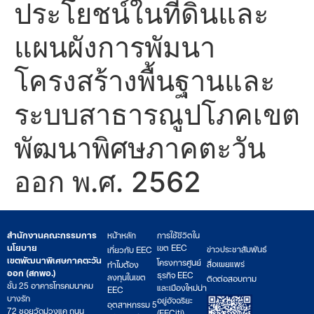
ประโยชน์ในที่ดินและ
แผนผังการพัมนา
โครงสร้างพื้นฐานและ
ระบบสาธารณูปโภคเขต
พัฒนาพิศษภาคตะวัน
ออก พ.ศ. 2562
สำนักงานคณะกรรมการ
หน้าหลัก
การใช้ชีวิตใน
นโยบาย
เขต EEC
ข่าวประชาสัมพันธ์
เกี่ยวกับ EEC
เขตพัฒนาพิเศษภาคตะวัน
โครงการศูนย์
สื่อเผยแพร่
ทำไมต้อง
ออก (สกพอ.)
ธุรกิจ EEC
ลงทุนในเขต
ติดต่อสอบถาม
ชั้น 25 อาคารโทรคมนาคม
และเมืองใหม่น่า
EEC
บางรัก
อยู่อัจฉริยะ
อุตสาหกรรม 5
72 ซอยวัดม่วงแค ถนน
(EECiti)