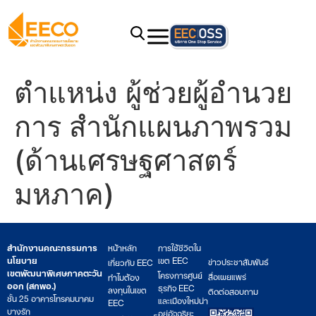
ตำแหน่ง ผู้ช่วยผู้อำนวย
การ สำนักแผนภาพรวม
(ด้านเศรษฐศาสตร์
มหภาค)
สำนักงานคณะกรรมการ
หน้าหลัก
การใช้ชีวิตใน
นโยบาย
เขต EEC
ข่าวประชาสัมพันธ์
เกี่ยวกับ EEC
เขตพัฒนาพิเศษภาคตะวัน
โครงการศูนย์
สื่อเผยแพร่
ทำไมต้อง
ออก (สกพอ.)
ธุรกิจ EEC
ลงทุนในเขต
ติดต่อสอบถาม
ชั้น 25 อาคารโทรคมนาคม
และเมืองใหม่น่า
EEC
บางรัก
อยู่อัจฉริยะ