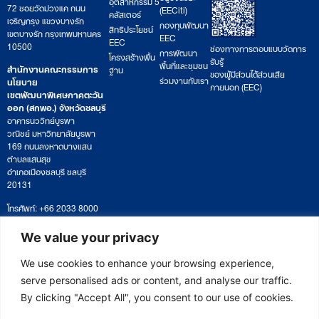
อุตสาหกรรม 5
72 ซอยวัดม่วงแค ถนน
(EECiti)
คลัสเตอร์
เจริญกรุง แขวงบางรัก
กองทุนพัฒนา
สิทธิประโยชน์
เขตบางรัก กรุงเทพมหานคร
EEC
EEC
10500
ช่องทางการตอบแบบวัดการ
การพัฒนา
โครงสร้างพื้น
รับรู้
พื้นที่และชุมชน
สำนักงานคณะกรรมการ
ฐาน
ของผู้มีส่วนได้ส่วนเสีย
ร่วมงานกับเรา
นโยบาย
ภายนอก (EEC)
เขตพัฒนาพิเศษภาคตะวัน
ออก (สกพอ.) จังหวัดชลบุรี
อาคารนววิทย์บูรพา
วณิชย์ มหาวิทยาลัยบูรพา
169 ถนนลงหาดบางแสน
ตำบลแสนสุข
อำเภอเมืองชลบุรี ชลบุรี
20131
โทรศัพท์: +66 2033 8000
เวลาทำการ: จันทร์ – ศุกร์
09:00 – 17:00 น.
We value your privacy
ติดตามหนังสือหรือยื่นเอกสาร
saraban@eeco.or.th
We use cookies to enhance your browsing experience,
serve personalised ads or content, and analyse our traffic.
By clicking "Accept All", you consent to our use of cookies.