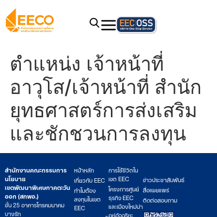
ตำแหน่ง เจ้าหน้าที่
อาวุโส/เจ้าหน้าที่ สำนัก
ยุทธศาสตร์การส่งเสริม
และชักชวนการลงทุน
สำนักงานคณะกรรมการ
หน้าหลัก
การใช้ชีวิตใน
นโยบาย
เขต EEC
ข่าวประชาสัมพันธ์
เกี่ยวกับ EEC
เขตพัฒนาพิเศษภาคตะวัน
โครงการศูนย์
สื่อเผยแพร่
ทำไมต้อง
ออก (สกพอ.)
ธุรกิจ EEC
ลงทุนในเขต
ติดต่อสอบถาม
ชั้น 25 อาคารโทรคมนาคม
และเมืองใหม่น่า
EEC
บางรัก
อยู่อัจฉริยะ