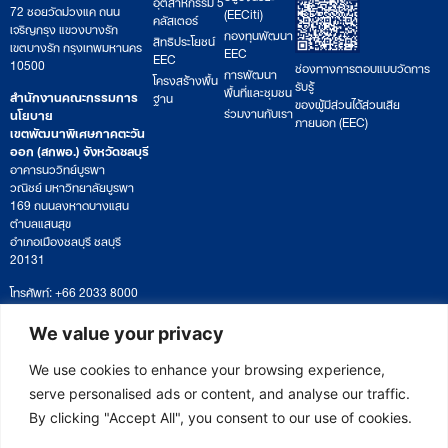
อุตสาหกรรม 5
72 ซอยวัดม่วงแค ถนน
(EECiti)
คลัสเตอร์
เจริญกรุง แขวงบางรัก
กองทุนพัฒนา
สิทธิประโยชน์
เขตบางรัก กรุงเทพมหานคร
EEC
EEC
10500
ช่องทางการตอบแบบวัดการ
การพัฒนา
โครงสร้างพื้น
รับรู้
พื้นที่และชุมชน
สำนักงานคณะกรรมการ
ฐาน
ของผู้มีส่วนได้ส่วนเสีย
ร่วมงานกับเรา
นโยบาย
ภายนอก (EEC)
เขตพัฒนาพิเศษภาคตะวัน
ออก (สกพอ.) จังหวัดชลบุรี
อาคารนววิทย์บูรพา
วณิชย์ มหาวิทยาลัยบูรพา
169 ถนนลงหาดบางแสน
ตำบลแสนสุข
อำเภอเมืองชลบุรี ชลบุรี
20131
โทรศัพท์: +66 2033 8000
เวลาทำการ: จันทร์ – ศุกร์
09:00 – 17:00 น.
We value your privacy
ติดตามหนังสือหรือยื่นเอกสาร
saraban@eeco.or.th
We use cookies to enhance your browsing experience,
serve personalised ads or content, and analyse our traffic.
By clicking "Accept All", you consent to our use of cookies.