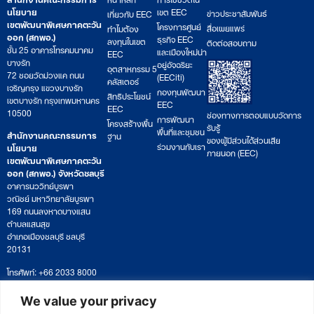
นโยบาย
เขต EEC
ข่าวประชาสัมพันธ์
เกี่ยวกับ EEC
เขตพัฒนาพิเศษภาคตะวัน
โครงการศูนย์
สื่อเผยแพร่
ทำไมต้อง
ออก (สกพอ.)
ธุรกิจ EEC
ลงทุนในเขต
ติดต่อสอบถาม
ชั้น 25 อาคารโทรคมนาคม
และเมืองใหม่น่า
EEC
บางรัก
อยู่อัจฉริยะ
อุตสาหกรรม 5
72 ซอยวัดม่วงแค ถนน
(EECiti)
คลัสเตอร์
เจริญกรุง แขวงบางรัก
กองทุนพัฒนา
สิทธิประโยชน์
เขตบางรัก กรุงเทพมหานคร
EEC
EEC
10500
ช่องทางการตอบแบบวัดการ
การพัฒนา
โครงสร้างพื้น
รับรู้
พื้นที่และชุมชน
สำนักงานคณะกรรมการ
ฐาน
ของผู้มีส่วนได้ส่วนเสีย
ร่วมงานกับเรา
นโยบาย
ภายนอก (EEC)
เขตพัฒนาพิเศษภาคตะวัน
ออก (สกพอ.) จังหวัดชลบุรี
อาคารนววิทย์บูรพา
วณิชย์ มหาวิทยาลัยบูรพา
169 ถนนลงหาดบางแสน
ตำบลแสนสุข
อำเภอเมืองชลบุรี ชลบุรี
20131
โทรศัพท์: +66 2033 8000
เวลาทำการ: จันทร์ – ศุกร์
09:00 – 17:00 น.
We value your privacy
ติดตามหนังสือหรือยื่นเอกสาร